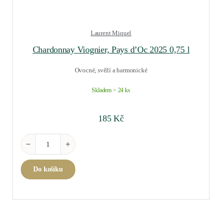
Laurent Miquel
Chardonnay Viognier, Pays d’Oc 2025 0,75 l
Ovocné, svěží a harmonické
Skladem > 24 ks
185
Kč
Chardonnay Viognier, Pays d'Oc 2025 0,75 l množství
Do košíku