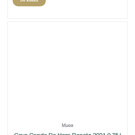
Do košíku
Muga
Cava Conde De Haro Rosato 2021 0,75 l