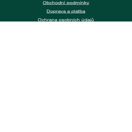
Obchodní podmínky
Doprava a platba
Ochrana osobních údajů
Zásady Cookies
Naše nabídka
Vína dle země
Vína dle druhu
Sklo Riedel
Nealko nápoje
Dárky a doplňky
Možnosti dopravy:
Možnosti platby: