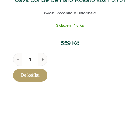
Svěží, kořenité a ušlechtilé
Skladem 15 ks
559
Kč
Cava Conde De Haro Rosato 2021 0,75 l množství
Do košíku