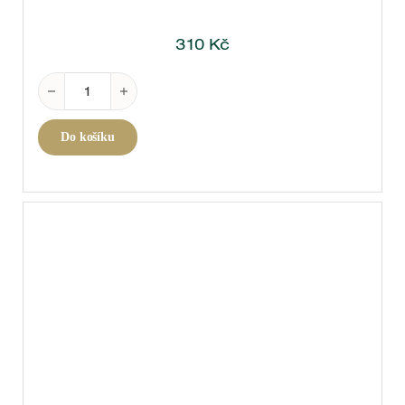
310
Kč
Frizzante Rosé Finamore 0,75 l množství
Do košíku