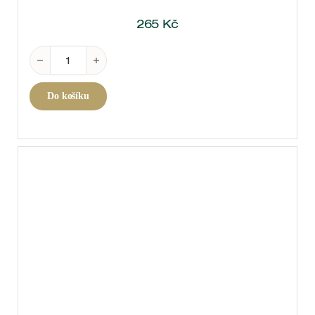
265
Kč
Prosecco DOC Extra Dry 0,75 l množství
Do košíku