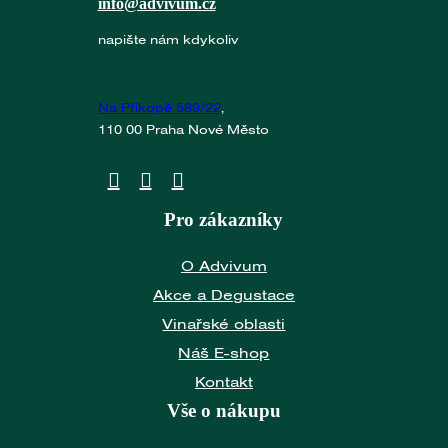
info@advivum.cz
napište nám kdykoliv
Na Příkopě 589/22
,
110 00 Praha Nové Město
Pro zákazníky
O Advivum
Akce a Degustace
Vinařské oblasti
Náš E-shop
Kontakt
Vše o nákupu