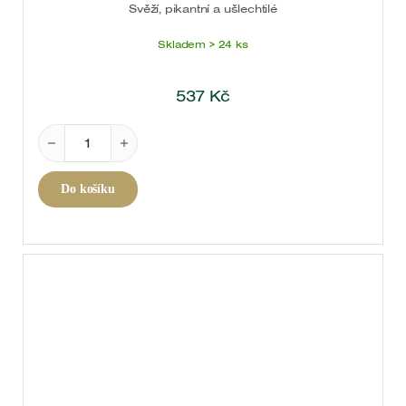
Svěží, pikantní a ušlechtilé
Skladem > 24 ks
537
Kč
Cava Conde De Haro 2022 0,75 l množství
Do košíku