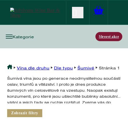
Kategorie
Slevové akce
Vína dle druhu
Dle typu
Šumivé
Stránka 1
Šumivá vína jsou po generace neodmyslitelnou součástí
oslav, triumfů a vítězství. I proto je dnes produkce
šumivých vín celosvětově na vzestupu. Naopak existují
konzumenti, pro které jsou ušlechtilé bublinky absolutní
vášní a jejich řady se rychle rozšiřují. Zveme vás do
světa bublin!
Zobrazit filtry