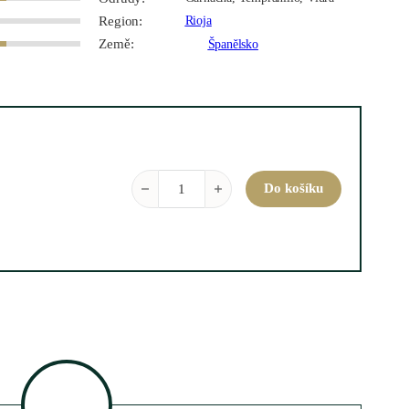
Region:
Rioja
Země:
Španělsko
Flor de Muga Rosado, Rioja 2025 0,75 l množst
Do košíku