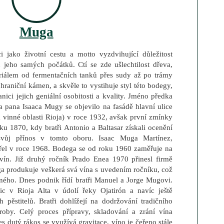
Muga
 jako životní cestu a motto vyzdvihující důležitost
od jeho samých počátků. Ctí se zde ušlechtilost dřeva,
riálem od fermentačních tanků přes sudy až po trámy
raniční kámen, a skvěle to vystihuje styl této bodegy,
nici jejich geniální osobitosti a kvality. Jméno předka
 pana Isaaca Mugy se objevilo na fasádě hlavní ulice
vinné oblasti Rioja) v roce 1932, avšak první zmínky
ku 1870, kdy bratři Antonio a Baltasar získali ocenění
 svůj přínos v tomto oboru. Isaac Muga Martínez,
řel v roce 1968. Bodega se od roku 1960 zaměřuje na
vín. Již druhý ročník Prado Enea 1970 přinesl firmě
a produkuje veškerá svá vína s uvedením ročníku, což
ného. Dnes podnik řídí bratři Manuel a Jorge Mugovi.
ic v Rioja Alta v údolí řeky Ojatirón a navíc ještě
pěstitelů. Bratři dohlížejí na dodržování tradičního
by. Celý proces přípravy, skladování a zrání vína
es dutý rákos se využívá gravitace, víno je čeřeno stále