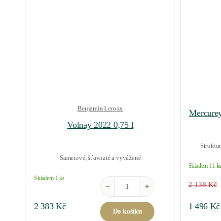
Benjamin Leroux
Mercurey
Volnay 2022 0,75 l
Struktu
Sametové, šťavnaté a vyvážené
Skladem 11 k
Skladem 1 ks
Volnay 2022 0,75 l množství
2 138
Kč
Original 
2 383
Kč
1 496
Kč
Do košíku