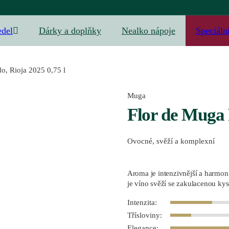
edel
Dárky a doplňky
Nealko nápoje
Speciáln
o, Rioja 2025 0,75 l
Muga
Flor de Muga 
Ovocné, svěží a komplexní
Aroma je intenzivnější a harmoni
je víno svěží se zakulacenou kys
Intenzita:
Třísloviny:
Elegance: