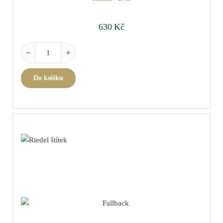
630
Kč
Riedel "O" Spirits á 2ks množství
Do košíku