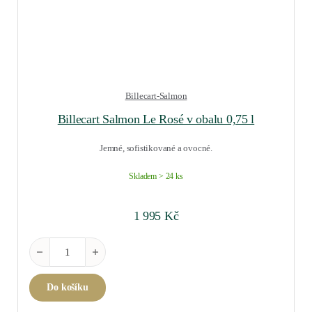
Billecart-Salmon
Billecart Salmon Le Rosé v obalu 0,75 l
Jemné, sofistikované a ovocné.
Skladem > 24 ks
1 995
Kč
Billecart Salmon Le Rosé v obalu 0,75 l množství
Do košíku