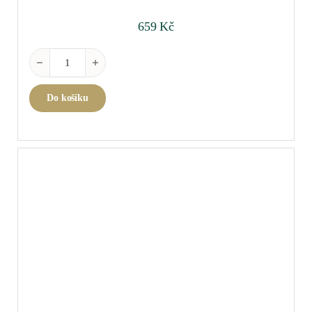
659
Kč
Arbois Blanc Savagnin Ouillé 2023 0,75 l množství
Do košíku