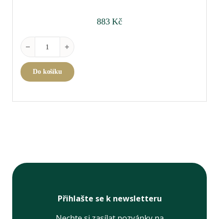
883
Kč
Riedel Winewings Syrah množství
Do košíku
Přihlašte se k newsletteru
Nechte si zasílat pozvánky na