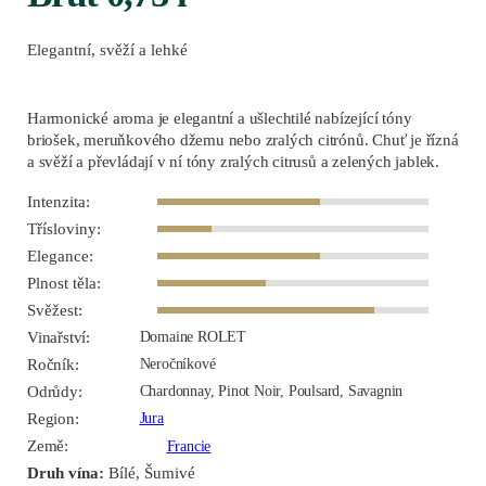
Elegantní, svěží a lehké
Harmonické aroma je elegantní a ušlechtilé nabízející tóny
briošek, meruňkového džemu nebo zralých citrónů. Chuť je řízná
a svěží a převládají v ní tóny zralých citrusů a zelených jablek.
Intenzita:
Třísloviny:
Elegance:
Plnost těla:
Svěžest:
Vinařství:
Domaine ROLET
Ročník:
Neročníkové
Odrůdy:
Chardonnay, Pinot Noir, Poulsard, Savagnin
Region:
Jura
Země:
Francie
Druh vína:
Bílé, Šumivé