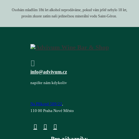
Osobám mladším 18ti let alkohol neprodáváme, pokud vám ještě nebylo 18 let,
prosím zkuste zatím naši jedinečnou minerální vodu Saint-Géron.
info@advivum.cz
napište nám kdykoliv
Na Příkopě 589/22
,
110 00 Praha Nové Město
Pro zákazníky