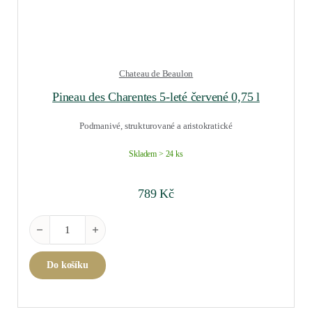
Chateau de Beaulon
Pineau des Charentes 5-leté červené 0,75 l
Podmanivé, strukturované a aristokratické
Skladem > 24 ks
789
Kč
Pineau des Charentes 5-leté červené 0,75 l množství
Do košíku