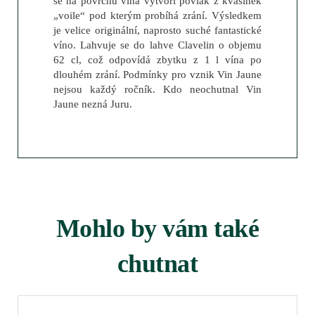
se na povrchu vína vytvoří povlak z kvasinek
„voile“ pod kterým probíhá zrání. Výsledkem
je velice originální, naprosto suché fantastické
víno. Lahvuje se do lahve Clavelin o objemu
62 cl, což odpovídá zbytku z 1 l vína po
dlouhém zrání. Podmínky pro vznik Vin Jaune
nejsou každý ročník. Kdo neochutnal Vin
Jaune nezná Juru.
Mohlo by vám také
chutnat