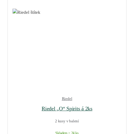
Riedel
Riedel „O“ Spirits á 2ks
2 kusy v balení
Skladem > 24 ks