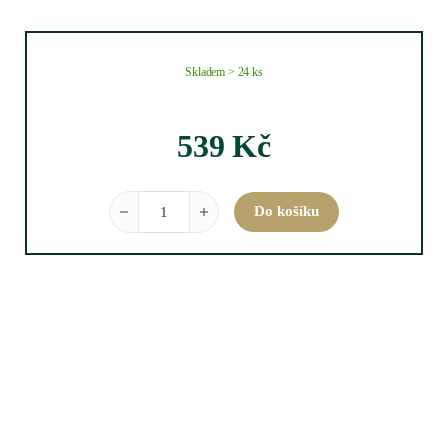
Skladem > 24 ks
539
Kč
Cremant du Jura Blanc Brut 0,75 l množství
Do košíku