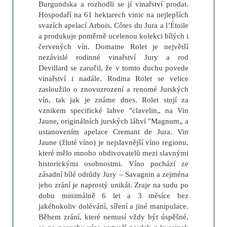
Burgundska a rozhodli se jí vinařství prodat.
Hospodaří na 61 hektarech vinic na nejlepších
svazích apelací Arbois, Côtes du Jura a l’Étoile
a produkuje poměrně ucelenou kolekci bílých i
červených vín. Domaine Rolet je největší
nezávislé rodinné vinařství Jury a rod
Devillard se zaručil, že v tomto duchu povede
vinařství i nadále. Rodina Rolet se velice
zasloužilo o znovuzrození a renomé Jurských
vín, tak jak je známe dnes. Rolet stojí za
vznikem specifické lahve "clavelin„ na Vin
Jaune, originálních jurských láhví "Magnum„ a
ustanovením apelace Cremant de Jura. Vin
Jaune (žluté víno) je nejslavnější víno regionu,
které mělo mnoho obdivovatelů mezi slavnými
historickými osobnostmi. Víno pochází ze
zásadní bílé odrůdy Jury – Savagnin a zejména
jeho zrání je naprostý unikát. Zraje na sudu po
dobu minimálně 6 let a 3 měsíce bez
jakéhokoliv dolévání, síření a jiné manipulace.
Během zrání, které nemusí vždy být úspěšné,