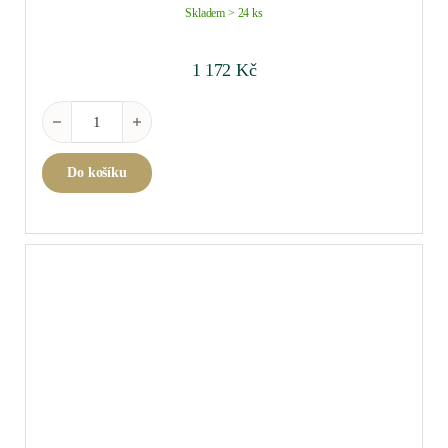
Skladem > 24 ks
1 172
Kč
Santenay blanc 2023 0,75 l množství
Do košíku