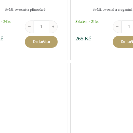
Svěží, ovocné a přímočaré
Svěží, ovocné a elegantní
> 24 ks
Skladem > 24 ks
Prosecco DOC Brut 0,75 l množství
Prosecco D
č
265
Kč
Do košíku
Do koš