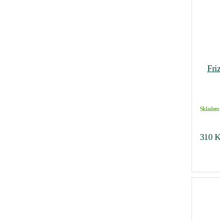
Fri
Skladem 
310
K