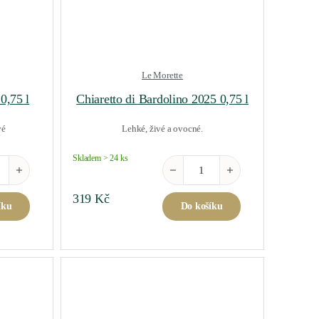
Le Morette
0,75 l
Chiaretto di Bardolino 2025 0,75 l
vé
Lehké, živé a ovocné.
Skladem > 24 ks
Classico 2025 0,75 l množství
Chiaretto di Bardolino 2025 0,75 l
319
Kč
íku
Do košíku