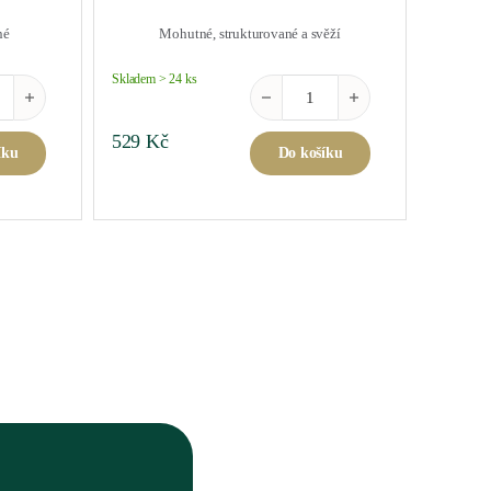
né
Mohutné, strukturované a svěží
Skladem > 24 ks
la Classico 2022 0,75 l množství
Lugana Benedictus 2023 0,75 l mn
529
Kč
íku
Do košíku