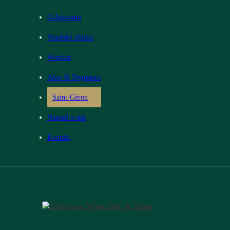
O Advivum
Vinařské oblasti
Winebar
Akce & Degustace
Saint-Géron
Napsali o nás
Kontakt