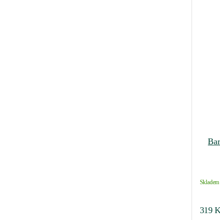
Bar
Skladem 
319
K