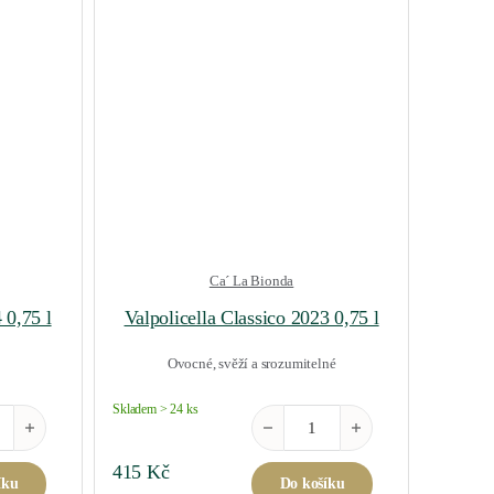
Ca´ La Bionda
 0,75 l
Valpolicella Classico 2023 0,75 l
Ovocné, svěží a srozumitelné
Skladem > 24 ks
nco Serai 2024 0,75 l množství
Valpolicella Classico 2023 0,75 l 
415
Kč
íku
Do košíku