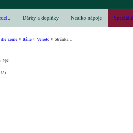
edel
Dárky a doplňky
Nealko nápoje
Speciáln
 dle země
Itálie
Veneto
Stránka 1
nější
žší