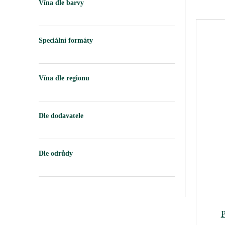
Vína dle barvy
Speciální formáty
Vína dle regionu
Dle dodavatele
Dle odrůdy
P