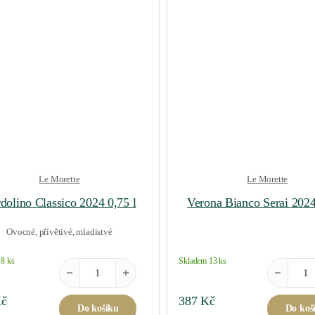
Le Morette
Le Morette
dolino Classico 2024 0,75 l
Verona Bianco Serai 2024
Ovocné, přívětivé, mladistvé
8 ks
Skladem 13 ks
Bardolino Classico 2024 0,75 l množství
Verona Bia
č
387
Kč
Do košíku
Do koš