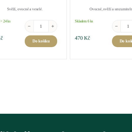
Svěží, ovocné a veselé.
Ovocné, svěží a srozumitel
> 24 ks
Skladem 6 ks
Lugana Mandolara 2025 0,75 l množství
Valpolicel
č
470
Kč
Do košíku
Do koš