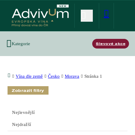
Kategorie
Slevové akce
Vína dle země
Česko
Morava
Stránka 1
Zobrazit filtry
Nejlevnější
Nejdražší