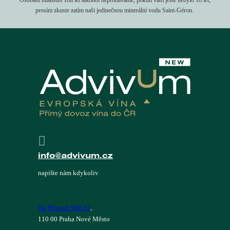
prosím zkuste zatím naši jedinečnou minerální vodu Saint-Géron.
info@advivum.cz
napište nám kdykoliv
Na Příkopě 589/22
,
110 00 Praha Nové Město