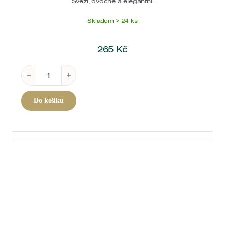
Svěží, ovocné a elegantní.
Skladem > 24 ks
265
Kč
Prosecco DOC Extra Dry 0,75 l množství
Do košíku