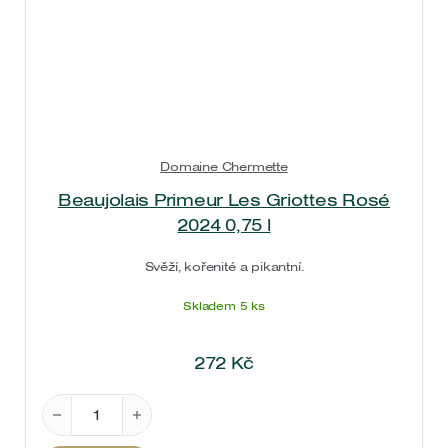
Domaine Chermette
Beaujolais Primeur Les Griottes Rosé
2024 0,75 l
Svěží, kořenité a pikantní.
Skladem 5 ks
272
Kč
Beaujolais Primeur Les Griottes Rosé 2024 0,75 l m