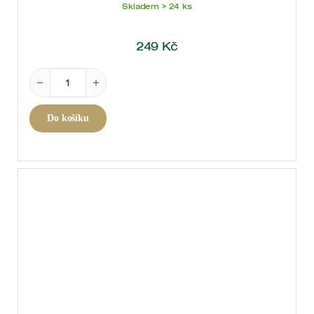
Skladem > 24 ks
249
Kč
Solas Pinot Noir, Pays d'Oc 2024 0,75 l množství
Do košíku