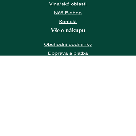
Vinařské oblasti
Náš E-shop
Kontakt
Vše o nákupu
Obchodní podmínky
Doprava a platba
Ochrana osobních údajů
Zásady Cookies
Naše nabídka
Vína dle země
Vína dle druhu
Sklo Riedel
Nealko nápoje
Dárky a doplňky