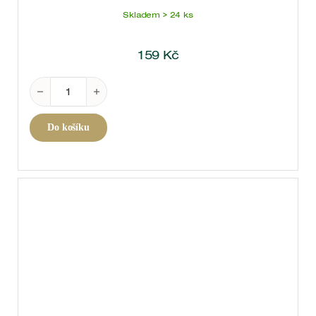
Skladem > 24 ks
159
Kč
Pellehaut Rouge Côtes de Gascogne 2024 0,75 l mn
Do košíku