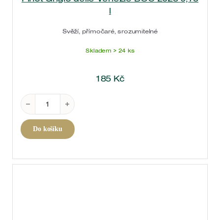
l
Svěží, přímočaré, srozumitelné
Skladem > 24 ks
185
Kč
Pinot Grigio delle Venezie DOC 2025 0,75 l množstv
Do košíku