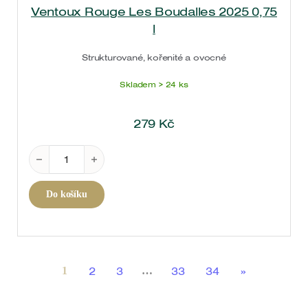
Ventoux Rouge Les Boudalles 2025 0,75
l
Strukturované, kořenité a ovocné
Skladem > 24 ks
279
Kč
Ventoux Rouge Les Boudalles 2025 0,75 l množství
Do košíku
2
3
33
34
»
1
…