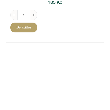
185
Kč
Chardonnay Viognier, Pays d'Oc 2025 0,75 l množst
Do košíku