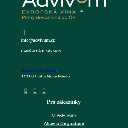
info@advivum.cz
napište nám kdykoliv
Na Příkopě 589/22
,
110 00 Praha Nové Město
Pro zákazníky
O Advivum
Akce a Degustace