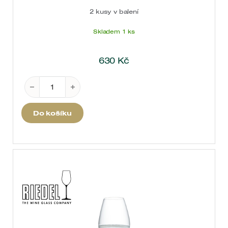
2 kusy v balení
Skladem 1 ks
630
Kč
Riedel "O" Viognier/Chardonnay á 2ks množství
Do košíku