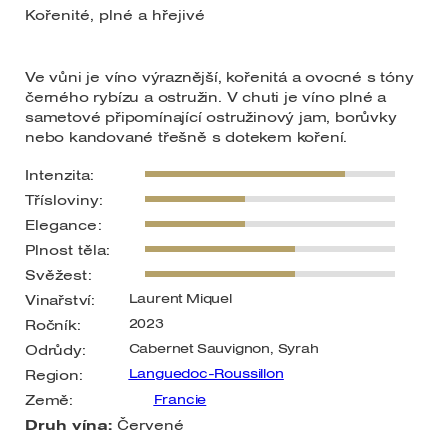
Kořenité, plné a hřejivé
Ve vůni je víno výraznější, kořenitá a ovocné s tóny
černého rybízu a ostružin. V chuti je víno plné a
sametové připomínající ostružinový jam, borůvky
nebo kandované třešně s dotekem koření.
Intenzita:
Třísloviny:
Elegance:
Plnost těla:
Svěžest:
Laurent Miquel
Vinařství:
2023
Ročník:
Cabernet Sauvignon, Syrah
Odrůdy:
Languedoc-Roussillon
Region:
Země:
Francie
Druh vína:
Červené