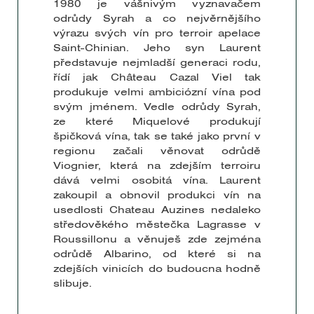
1980 je vášnivým vyznavačem
odrůdy Syrah a co nejvěrnějšího
výrazu svých vín pro terroir apelace
Saint-Chinian. Jeho syn Laurent
představuje nejmladší generaci rodu,
řídí jak Château Cazal Viel tak
produkuje velmi ambiciózní vína pod
svým jménem. Vedle odrůdy Syrah,
ze které Miquelové produkují
špičková vína, tak se také jako první v
regionu začali věnovat odrůdě
Viognier, která na zdejším terroiru
dává velmi osobitá vína. Laurent
zakoupil a obnovil produkci vín na
usedlosti Chateau Auzines nedaleko
středověkého městečka Lagrasse v
Roussillonu a věnuješ zde zejména
odrůdě Albarino, od které si na
zdejších vinicích do budoucna hodně
slibuje.