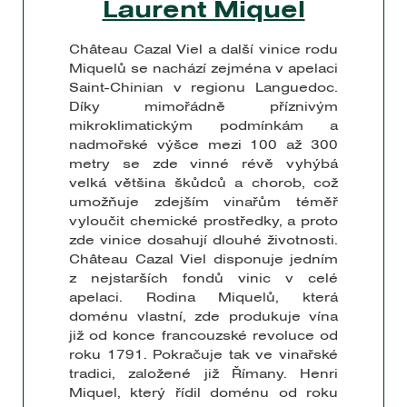
Laurent Miquel
Château Cazal Viel a další vinice rodu
Miquelů se nachází zejména v apelaci
Saint-Chinian v regionu Languedoc.
Díky mimořádně příznivým
mikroklimatickým podmínkám a
nadmořské výšce mezi 100 až 300
metry se zde vinné révě vyhýbá
velká většina škůdců a chorob, což
umožňuje zdejším vinařům téměř
vyloučit chemické prostředky, a proto
zde vinice dosahují dlouhé životnosti.
Château Cazal Viel disponuje jedním
z nejstarších fondů vinic v celé
apelaci. Rodina Miquelů, která
doménu vlastní, zde produkuje vína
již od konce francouzské revoluce od
roku 1791. Pokračuje tak ve vinařské
tradici, založené již Římany. Henri
Miquel, který řídil doménu od roku