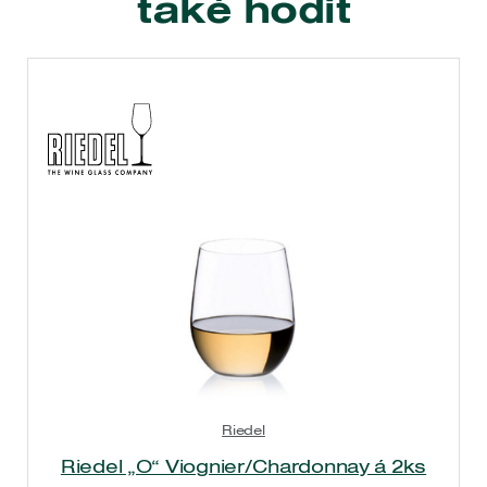
také hodit
Riedel
Riedel „O“ Viognier/Chardonnay á 2ks