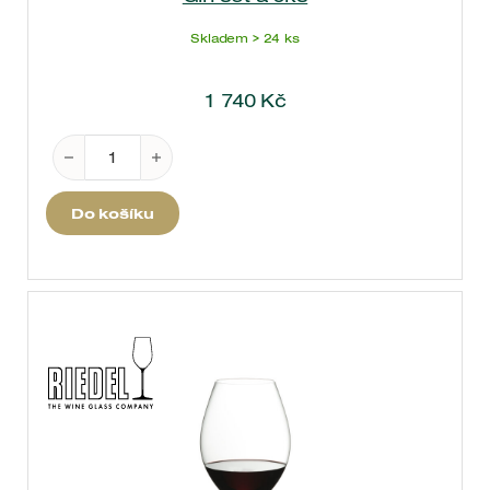
Skladem > 24 ks
1 740
Kč
Gin set á 6ks množství
Do košíku