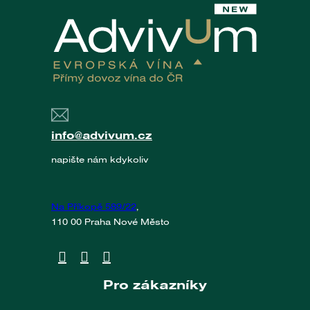
info@advivum.cz
napište nám kdykoliv
Na Příkopě 589/22
,
110 00 Praha Nové Město
Pro zákazníky