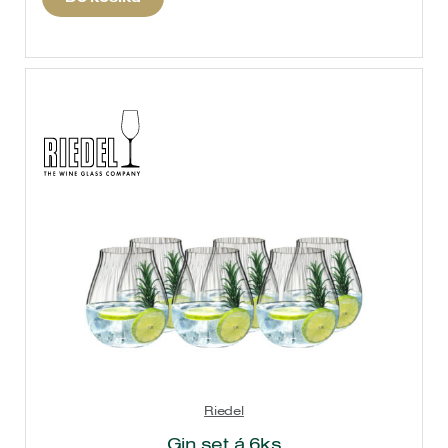
Riedel
Gin set á 6ks