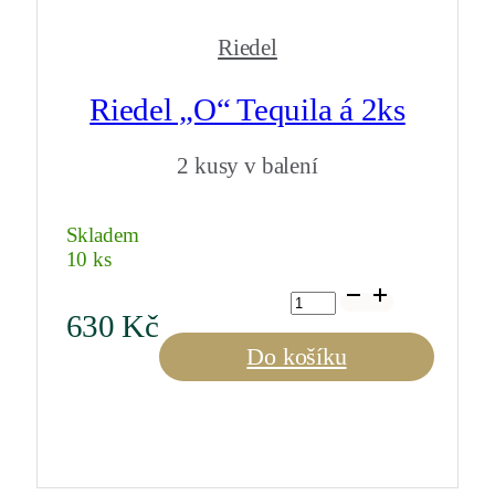
Riedel
Riedel „O“ Tequila á 2ks
2 kusy v balení
Skladem
10 ks
Riedel
"O"
630
Kč
Tequila
á
Do košíku
2ks
množství