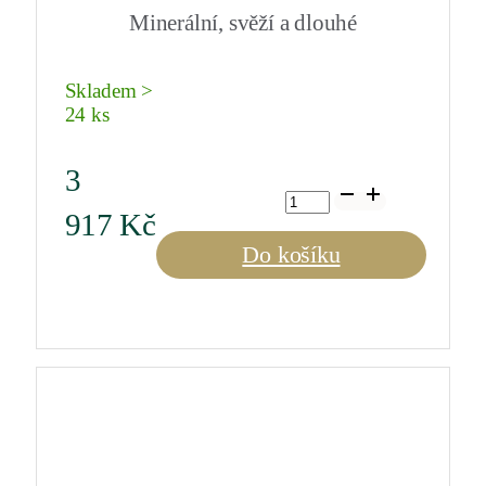
Minerální, svěží a dlouhé
Skladem >
24 ks
3
Buisson
Renard
917
Kč
2022
0,75
Do košíku
l
množství