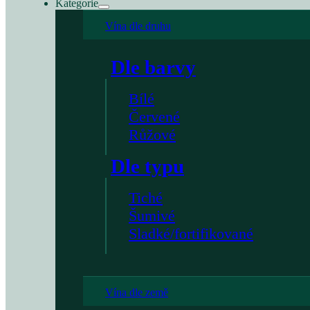
Kategorie
Vína dle druhu
Dle barvy
Bílé
Červené
Růžové
Dle typu
Tiché
Šumivé
Sladké/fortifikované
Vína dle země