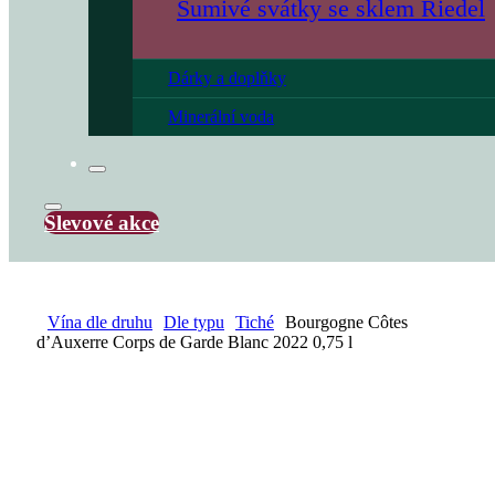
Šumivé svátky se sklem Riedel
Dárky a doplňky
Minerální voda
Slevové akce
Vína dle druhu
Dle typu
Tiché
Bourgogne Côtes
d’Auxerre Corps de Garde Blanc 2022 0,75 l