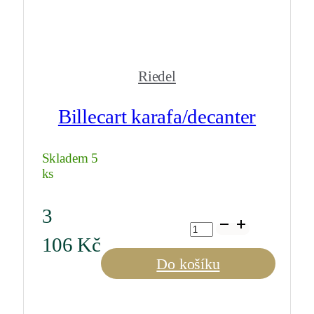
Riedel
Billecart karafa/decanter
Skladem 5
ks
3
Billecart
karafa/decanter
106
Kč
množství
Do košíku