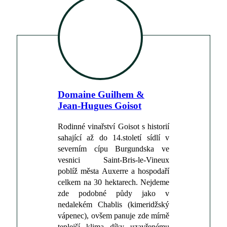
Domaine Guilhem &
Jean-Hugues Goisot
Rodinné vinařství Goisot s historií
sahající až do 14.století sídlí v
severním cípu Burgundska ve
vesnici Saint-Bris-le-Vineux
poblíž města Auxerre a hospodaří
celkem na 30 hektarech. Nejdeme
zde podobné půdy jako v
nedalekém Chablis (kimeridžský
vápenec), ovšem panuje zde mírně
teplejší klima díky uzavřenému