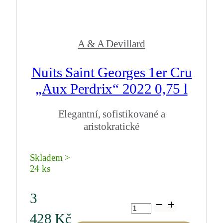
A & A Devillard
Nuits Saint Georges 1er Cru
„Aux Perdrix“ 2022 0,75 l
Elegantní, sofistikované a
aristokratické
Skladem >
24 ks
3
Nuits
Saint
428
Kč
Georges