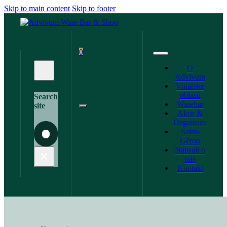
Skip to main content
Skip to footer
0
O
Advivum
Vinařské
oblasti
Search
Winebar
site
Akce &
Degustace
Saint-
Search
Géron
Napsali o
×
nás
Kontakt