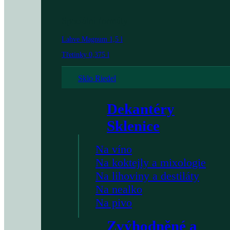
Speciální formáty
Lahve Magnum 1,5 l
Třetinky 0,375 l
Sklo Riedel
Dekantéry
Sklenice
Na víno
Na koktejly a mixologie
Na lihoviny a destiláty
Na nealko
Na pivo
Zvýhodněné a