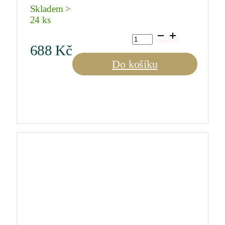
Skladem >
24 ks
Macon-
Verzé
688
Kč
2021
0,75
Do košíku
l
množství