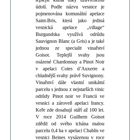
údolí. Podle názvu vesnice je
pojmenována komunální apelace
Saint-Bris, která jako jediná
vesnická apelace „village“
Burgundska využívá odrůdu
Sauvignon Blanc (a Gris) a je také
jednou ze specialit vinařství
Goisot. Teplejší svahy jsou
osázené Chardonnay a Pinot Noir
v apelaci Cotes d’Auxerre a
chladnější svahy právě Suvignony.
Vinařství dále vlastní unikátní
parcelu s jednou z nejstarších vinic
odrůdy Pinot noir ve Francii ve
vesnici a zároveň apelaci Irancy.
Keře zde dosahují stáří až 100 let.
V roce 2014 Guilhem Goisot
zdědil od svého tchána malou
parcelu 0,4 ha v apelaci Chablis ve
vesnici Beines vysázenou v roce