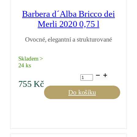
Barbera d´Alba Bricco dei
Merli 2020 0,75 l
Ovocné, elegantní a strukturované
Skladem >
24 ks
Barbera
d
755
Kč
´Alba
Bricco
Do košíku
dei
Merli
2020
0,75
l
množství