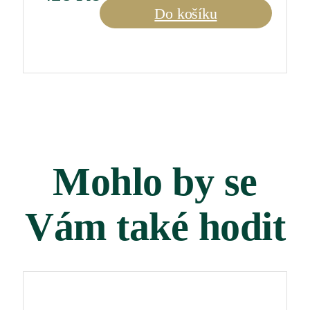
1er
Do košíku
Cru
"Aux
Perdrix"
2022
0,75
l
množství
Mohlo by se
Vám také hodit