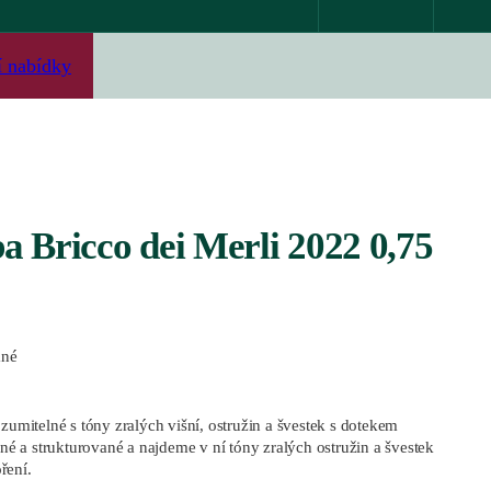
í nabídky
a Bricco dei Merli 2022 0,75
ané
ozumitelné s tóny zralých višní, ostružin a švestek s dotekem
lné a strukturované a najdeme v ní tóny zralých ostružin a švestek
ření.