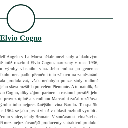
Elvio Cogno
 dell’Angelo v La Morra někde mezi stoly a hladovými
tě totiž rozvinul Elvio Cogno, narozený v roce 1936,
 výroby vlastního vína. Jeho rodina po generace
 nikoho nenapadlo přeměnit tuto zábavu na zaměstnání.
ala produkovat, však nedobylo pouze stoly rodinné
jeho sláva rozšířila po celém Piemonte. A to natolik, že
vio Cogno, díky zájmu partnera a rostoucí prestiži jeho
ční provoz úplně a s rodinou Marcarini začal rozšiřovat
výrobu toho nejprestižnějšího vína Barolo. To spatřilo
ce 1964 se jako první vinař v oblasti rozhodl vyrobit a
ením vinice, tehdy Brunate. V současnosti vinařství na
atři mezi nejuznávanější producenty s atraktvní produkcí