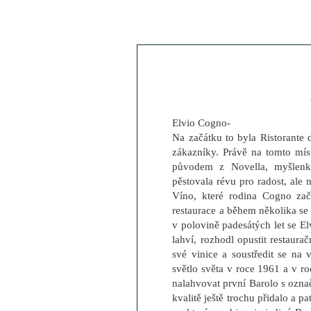
Elvio Cogno-
Na začátku to byla Ristorante
zákazníky. Právě na tomto mís
původem z Novella, myšlenku
pěstovala révu pro radost, ale
Víno, které rodina Cogno zač
restaurace a během několika se 
v polovině padesátých let se El
lahví, rozhodl opustit restaura
své vinice a soustředit se na 
světlo světa v roce 1961 a v ro
nalahvovat první Barolo s označ
kvalitě ještě trochu přidalo a p