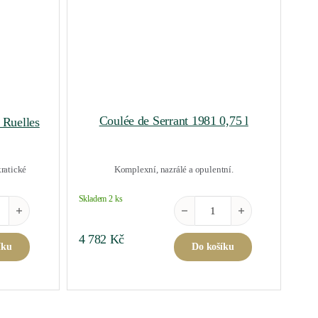
Coulée de Serrant 1981 0,75 l
 Ruelles
kratické
Komplexní, nazrálé a opulentní.
Skladem 2 ks
množství
er Cru Clos des Ruelles 2021 0,75 l množství
Coulée de Serrant 1981 0,75 l m
4 782
Kč
íku
Do košíku