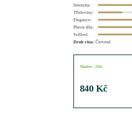
Intenzita:
Třísloviny:
Elegance:
Plnost těla:
Svěžest:
Druh vína:
Červené
Skladem > 24 ks
840
Kč