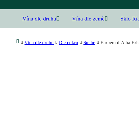
Vína dle druhu
Vína dle země
Sklo Ri
Vína dle druhu
Dle cukru
Suché
Barbera d´Alba Bric