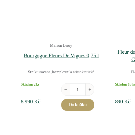
Maison Leroy
Fleur d
Bourgogne Fleurs De Vignes 0,75 l
G
Strukturované, komplexní a aristokratické
El
Skladem 2 ks
Skladem 18 k
Bourgogne Fleurs De Vignes 0,75 l mn
8 990
Kč
890
Kč
Do košíku