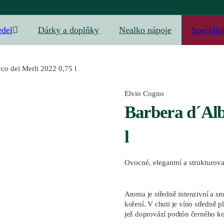
edel
Dárky a doplňky
Nealko nápoje
Speciáln
co dei Merli 2022 0,75 l
Elvio Cogno
Barbera d´Alb
l
Ovocné, elegantní a strukturov
Aroma je středně intenzivní a sr
koření. V chuti je víno středně p
jež doprovází podtón černého ko