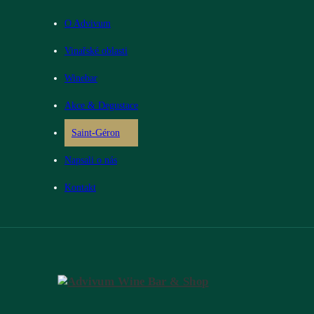
O Advivum
Vinařské oblasti
Winebar
Akce & Degustace
Saint-Géron
Napsali o nás
Kontakt