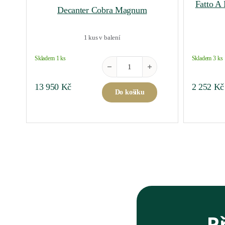
Fatto A
Decanter Cobra Magnum
1 kus v balení
Skladem 1 ks
Skladem 3 ks
Decanter Cobra Magnum množství
13 950
Kč
2 252
Kč
Do košíku
P