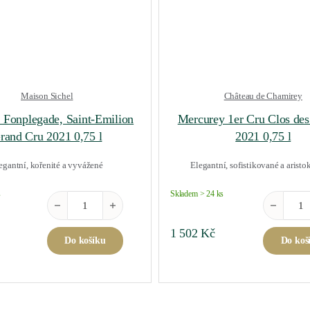
Maison Sichel
Château de Chamirey
e Fonplegade, Saint-Emilion
Mercurey 1er Cru Clos des
rand Cru 2021 0,75 l
2021 0,75 l
egantní, kořenité a vyvážené
Elegantní, sofistikované a aristo
s
Skladem > 24 ks
ožství
Fleur de Fonplegade, Saint-Emilion Grand Cru 2021 0,75 l 
Mercurey 1
1 502
Kč
Do košíku
Do koš