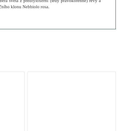
rbera světa z předfyloxerní (tedy pravokořenné) révy a
čního klonu Nebbiolo rosa.