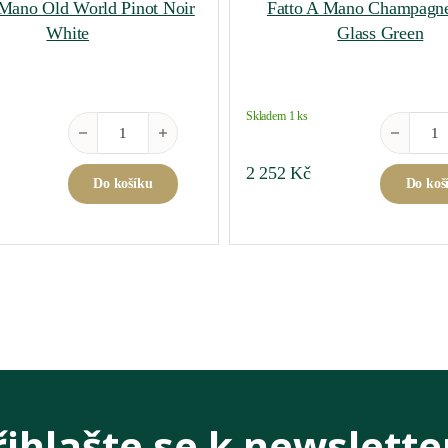
 Mano Old World Pinot Noir
Fatto A Mano Champagn
White
Glass Green
Skladem 1 ks
Fatto A Mano Old World Pinot Noir White množství
Fatto A M
2 252
Kč
Do košíku
Do koš
řihlašte se k newslette