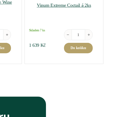
e Wine
Vinum Extreme Coctail á 2ks
Skladem 7 ks
ano Champagne Wine Glass Green množství
Vinum Extreme Coctail á 2ks mn
1 639
Kč
íku
Do košíku
ru