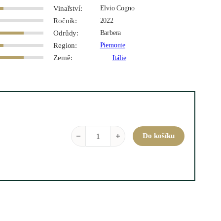
Vinařství:
Elvio Cogno
Ročník:
2022
Odrůdy:
Barbera
Region:
Piemonte
Země:
Itálie
Barbera d´Alba Bricco dei Merli 2022 0,75 l mn
Do košíku