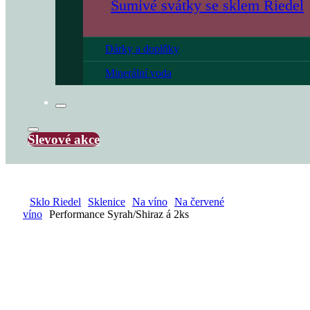
Šumivé svátky se sklem Riedel
Dárky a doplňky
Minerální voda
Slevové akce
Sklo Riedel
Sklenice
Na víno
Na červené
víno
Performance Syrah/Shiraz á 2ks