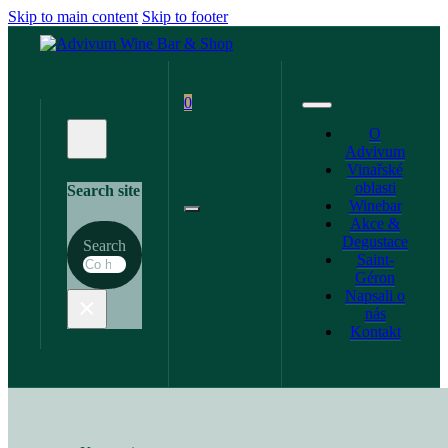
Skip to main content
Skip to footer
0
O
Advivum
Vinařské
oblasti
Search site
Winebar
Akce &
Degustace
Search
Saint-
Géron
Napsali o
×
nás
Kontakt