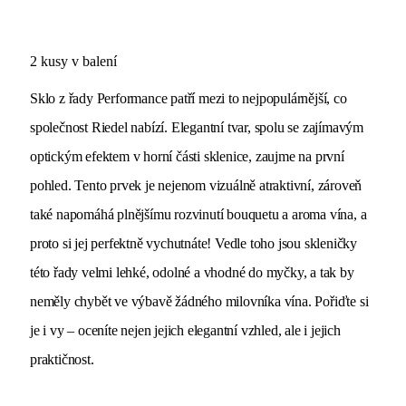
2 kusy v balení
Sklo z řady Performance patří mezi to nejpopulárnější, co
společnost Riedel nabízí. Elegantní tvar, spolu se zajímavým
optickým efektem v horní části sklenice, zaujme na první
pohled. Tento prvek je nejenom vizuálně atraktivní, zároveň
také napomáhá plnějšímu rozvinutí bouquetu a aroma vína, a
proto si jej perfektně vychutnáte! Vedle toho jsou skleničky
této řady velmi lehké, odolné a vhodné do myčky, a tak by
neměly chybět ve výbavě žádného milovníka vína. Pořiďte si
je i vy – oceníte nejen jejich elegantní vzhled, ale i jejich
praktičnost.