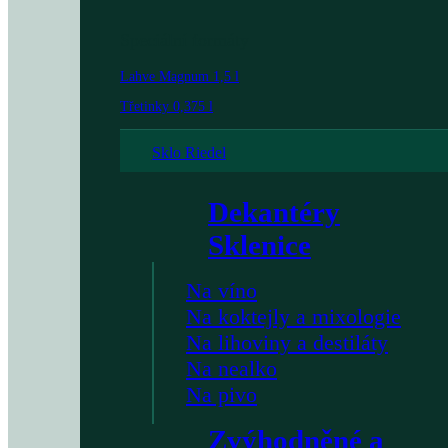
Speciální formáty
Lahve Magnum 1,5 l
Třetinky 0,375 l
Sklo Riedel
Dekantéry
Sklenice
Na víno
Na koktejly a mixologie
Na lihoviny a destiláty
Na nealko
Na pivo
Zvýhodněné a