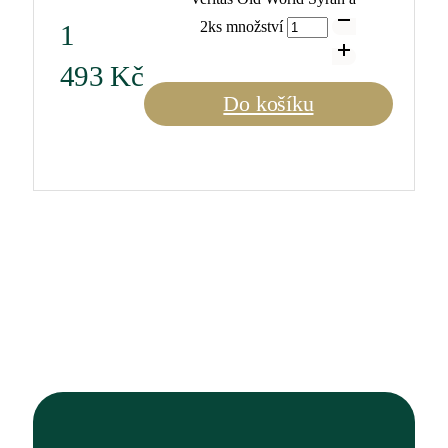
2ks množství
1
493
Kč
Do košíku