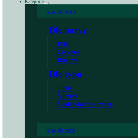
Kategorie
Vína dle druhu
Dle barvy
Bílé
Červené
Růžové
Dle typu
Tiché
Šumivé
Sladké/fortifikované
Vína dle země