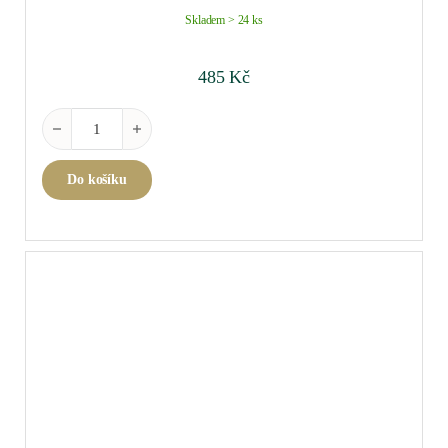
Skladem > 24 ks
485
Kč
Brolio Chianti Classico 2022 0,75 l množství
Do košíku