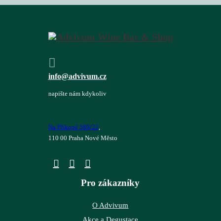
info@advivum.cz
napište nám kdykoliv
Na Příkopě 589/22
,
110 00 Praha Nové Město
Pro zákazníky
O Advivum
Akce a Degustace