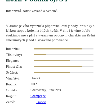
Intenzivní, sofistikované a ovocné.
V aroma je víno výrazné a připomíná lesní jahody, brusinky s
lehkou stopou koření a bílých květů. V chuti je víno dobře
strukturované a plné s výrazným ovocným charakterem třešní,
smetanových jahod a krvavého pomeranče.
Intenzita:
Třísloviny:
Elegance:
Plnost těla:
Svěžest:
Vinařství:
Henriot
Ročník:
2012
Odrůdy:
Chardonnay, Pinot Noir
Region:
Champagne
Země:
Francie