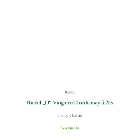
Riedel
Riedel „O“ Viognier/Chardonnay á 2ks
2 kusy v balení
Skladem 1 ks