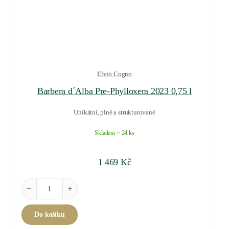
Elvio Cogno
Barbera d´Alba Pre-Phylloxera 2023 0,75 l
Unikátní, plné a strukturované
Skladem > 24 ks
1 469
Kč
Barbera d´Alba Pre-Phylloxera 2023 0,75 l množství
Do košíku