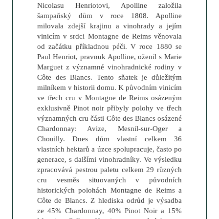
Nicolasu Henriotovi, Apolline založila
šampaňský dům v roce 1808. Apolline
milovala zdejší krajinu a vinohrady a jejím
vinicím v srdci Montagne de Reims věnovala
od začátku příkladnou péči. V roce 1880 se
Paul Henriot, pravnuk Apolline, oženil s Marie
Marguet z významné vinohradnické rodiny v
Côte des Blancs. Tento sňatek je důležitým
milníkem v historii domu. K původním vinicím
ve třech cru v Montagne de Reims osázeným
exklusivně Pinot noir přibyly polohy ve třech
významných cru části Côte des Blancs osázené
Chardonnay: Avize, Mesnil-sur-Oger a
Chouilly. Dnes dům vlastní celkem 36
vlastních hektarů a úzce spolupracuje, často po
generace, s dalšími vinohradníky. Ve výsledku
zpracovává pestrou paletu celkem 29 různých
cru vesměs situovaných v původních
historických polohách Montagne de Reims a
Côte de Blancs. Z hlediska odrůd je výsadba
ze 45% Chardonnay, 40% Pinot Noir a 15%