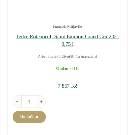
François Mitjavile
Tertre Roteboeuf, Saint Emilion Grand Cru 2021
0,75 l
Aristokratické, živočišné a intenzivní
Skladem > 24 ks
7 857
Kč
Tertre Roteboeuf, Saint Emilion Grand Cru 2021 0,75 l množství
Do košíku