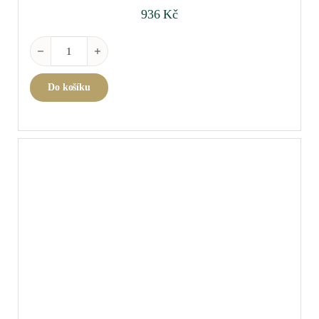
936
Kč
Saint-Péray Version 2022 0,75 l množství
Do košíku