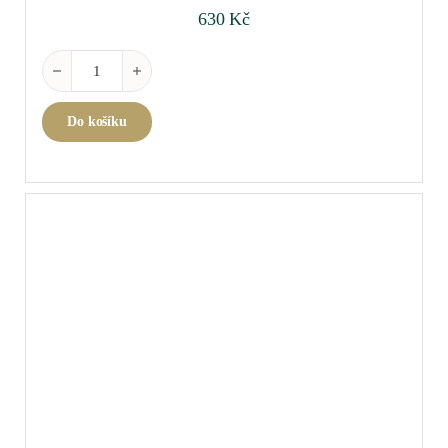
630
Kč
Riedel "O" Viognier/Chardonnay á 2ks množství
Do košíku