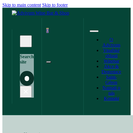
Skip to main content
Skip to footer
0
O
Advivum
Vinařské
oblasti
Search
Winebar
site
Akce &
Degustace
Saint-
Search
Géron
Napsali o
×
nás
Kontakt