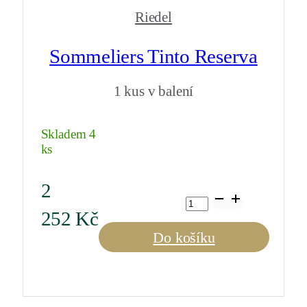
Riedel
Sommeliers Tinto Reserva
1 kus v balení
Skladem 4
ks
2
Sommeliers
Tinto
252
Kč
Reserva
množství
Do košíku