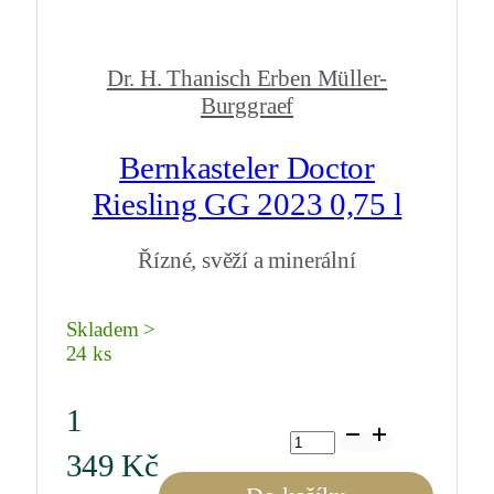
Dr. H. Thanisch Erben Müller-
Burggraef
Bernkasteler Doctor
Riesling GG 2023 0,75 l
Řízné, svěží a minerální
Skladem >
24 ks
1
Bernkasteler
Doctor
349
Kč
Riesling
GG