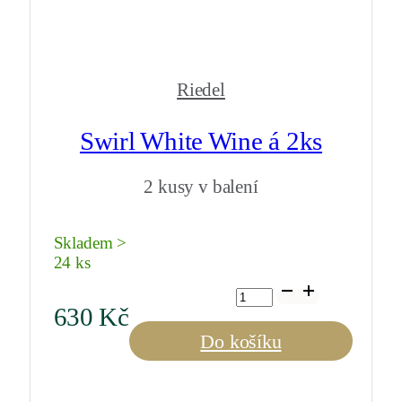
Riedel
Swirl White Wine á 2ks
2 kusy v balení
Skladem >
24 ks
Swirl
White
630
Kč
Wine
á
Do košíku
2ks
množství