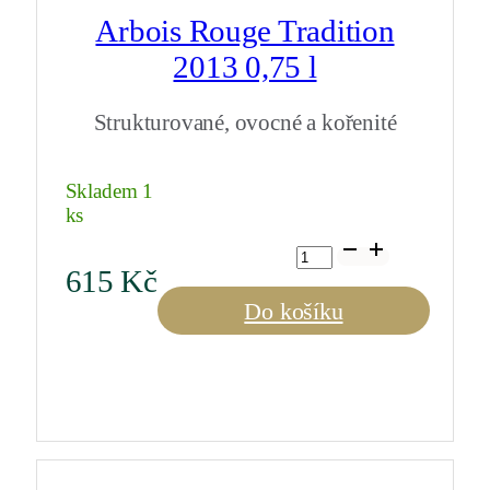
Arbois Rouge Tradition
2013 0,75 l
Strukturované, ovocné a kořenité
Skladem 1
ks
Arbois
Rouge
615
Kč
Tradition
2013
Do košíku
0,75
l
množství