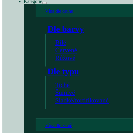
Kategorie
Vína dle druhu
Dle barvy
Bílé
Červené
Růžové
Dle typu
Tiché
Šumivé
Sladké/fortifikované
Vína dle země