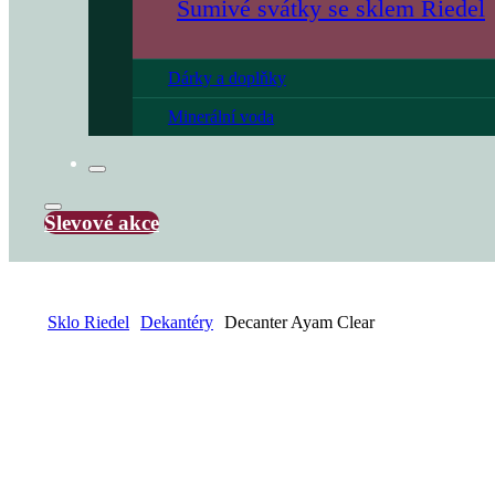
Šumivé svátky se sklem Riedel
Dárky a doplňky
Minerální voda
Slevové akce
Sklo Riedel
Dekantéry
Decanter Ayam Clear