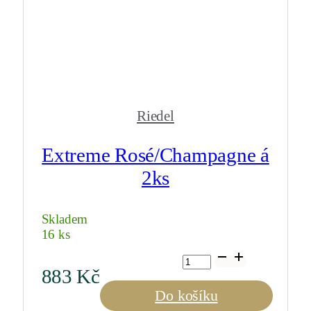
Riedel
Extreme Rosé/Champagne á
2ks
Skladem
16 ks
Extreme
Rosé/Champagne
883
Kč
á
2ks
Do košíku
množství