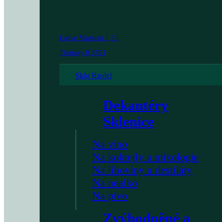
Speciální formáty
Lahve Magnum 1,5 l
Třetinky 0,375 l
Sklo Riedel
Dekantéry
Sklenice
Na víno
Na koktejly a mixologie
Na lihoviny a destiláty
Na nealko
Na pivo
Zvýhodněné a