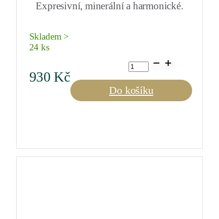
Expresivní, minerální a harmonické.
Skladem >
24 ks
Pouilly
Fumé
930
Kč
Orange
2022
Do košíku
0,75
l
množství