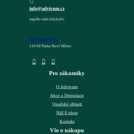
info@advivum.cz
napište nám kdykoliv
Na Příkopě 589/22
,
110 00 Praha Nové Město
Pro zákazníky
O Advivum
Akce a Degustace
Vinařské oblasti
Náš E-shop
Kontakt
Vše o nákupu