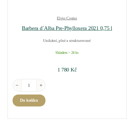
Elvio Cogno
Barbera d´Alba Pre-Phylloxera 2021 0,75 l
Unikátní, plné a strukturované
Skladem > 24 ks
1 780
Kč
Barbera d´Alba Pre-Phylloxera 2021 0,75 l množství
Do košíku