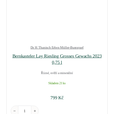
Dr. H. Thanisch Erben Müller-Burggraef
Bernkasteler Lay Riesling Grosses Gewachs 2023
0,75 l
Řízné, svěží a minerální
Skladem 21 ks
799
Kč
Bernkasteler Lay Riesling Grosses Gewachs 2023 0,75 l množstv