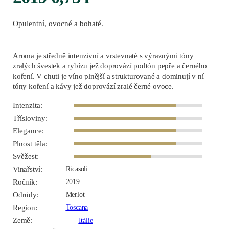
Opulentní, ovocné a bohaté.
Aroma je středně intenzivní a vrstevnaté s výraznými tóny
zralých švestek a rybízu jež doprovází podtón pepře a černého
koření. V chuti je víno plnější a strukturované a dominují v ní
tóny koření a kávy jež doprovází zralé černé ovoce.
Intenzita:
Třísloviny:
Elegance:
Plnost těla:
Svěžest:
Vinařství:
Ricasoli
Ročník:
2019
Odrůdy:
Merlot
Region:
Toscana
Země:
Itálie