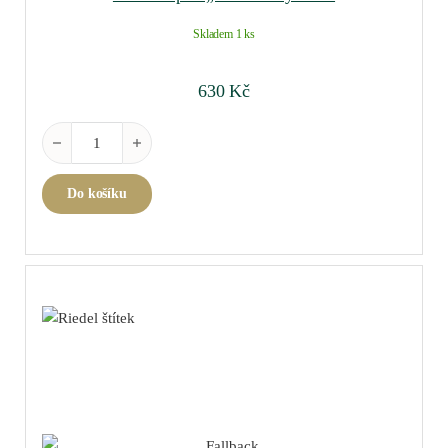
Skladem 1 ks
630
Kč
Riedel Optic "O" Whisky á 2ks množství
Do košíku