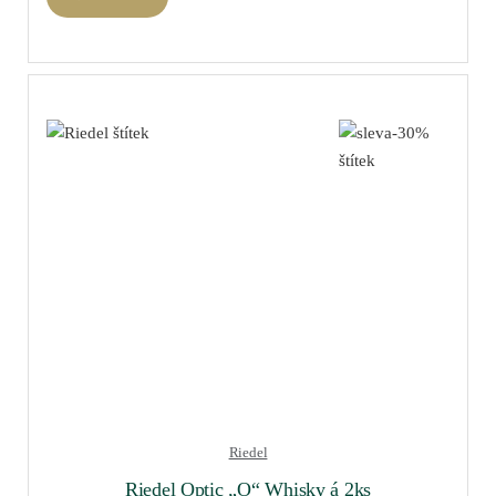
Riedel
Riedel Optic „O“ Whisky á 2ks