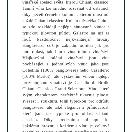
vinařské apelaci světa, kterou Chianti classico.
Tamní vína lze snadno rozeznat od ostatních
díky pečeti černého kohouta, kterou musí mít
každé Chianti classico. Kolem městečka Gaiole
se zde rozkládají nejlépe situované vinice s
typickou jílovitou půdou Galestro na níž se
rodí, každoročně, nejkvalitnější hrozny
Sangiovese, což je základní odrůda jak pro
tuto oblast, tak i pro vína tohoto vinařství.
Vlajkovými loděmi vinařství jsou vína
pocházející z jednotlivých vinic jako jsou
Coledillá (100% Sangiovese) nebo Casalferro
(100% Merlot), ale výstavním vínem nejlépe
prezentujícím vinařství je Castello di Brolio
Chianti Classico Grand Selezione. Víno, které
svým charakterem perfektně ukazuje plnost,
svěžest i strukturu, tolik typickou pro odrůdu
Sangiovese, ale také eleganci a přímočarost,
které jsou tak typické pro oblast Chianti
classico. Díky preciznímu přístupu ke
každému hroznu i každému vínu je celková