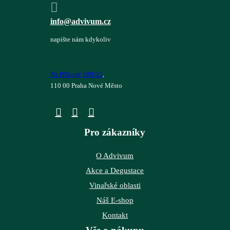
info@advivum.cz
napište nám kdykoliv
Na Příkopě 589/22
,
110 00 Praha Nové Město
Pro zákazníky
O Advivum
Akce a Degustace
Vinařské oblasti
Náš E-shop
Kontakt