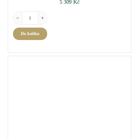
5 309
Kč
Cuvée Elisabeth Salmon Brut Rosé 2013 0,75 l množství
Do košíku