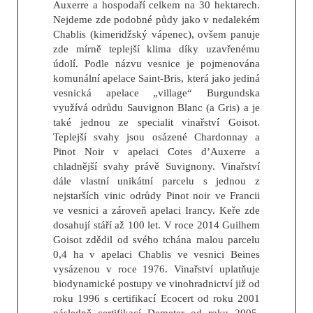
Auxerre a hospodaří celkem na 30 hektarech.
Nejdeme zde podobné půdy jako v nedalekém
Chablis (kimeridžský vápenec), ovšem panuje
zde mírně teplejší klima díky uzavřenému
údolí. Podle názvu vesnice je pojmenována
komunální apelace Saint-Bris, která jako jediná
vesnická apelace „village“ Burgundska
využívá odrůdu Sauvignon Blanc (a Gris) a je
také jednou ze specialit vinařství Goisot.
Teplejší svahy jsou osázené Chardonnay a
Pinot Noir v apelaci Cotes d’Auxerre a
chladnější svahy právě Suvignony. Vinařství
dále vlastní unikátní parcelu s jednou z
nejstarších vinic odrůdy Pinot noir ve Francii
ve vesnici a zároveň apelaci Irancy. Keře zde
dosahují stáří až 100 let. V roce 2014 Guilhem
Goisot zdědil od svého tchána malou parcelu
0,4 ha v apelaci Chablis ve vesnici Beines
vysázenou v roce 1976. Vinařství uplatňuje
biodynamické postupy ve vinohradnictví již od
roku 1996 s certifikací Ecocert od roku 2001
následně certifikací Demeter od roku 2005.