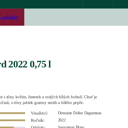
í nabídky
d 2022 0,75 l
i s tóny květin, limetek a zralých bílých bobulí. Chuť je
očará, s tóny jablek granny smith a bílého pepře.
Vinařství:
Domaine Didier Dagueneau
Ročník:
2022
Odrůdy:
Sauvignon Blanc