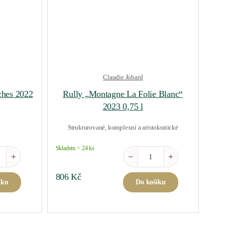
Claudie Jobard
ches 2022
Rully „Montagne La Folie Blanc“
2023 0,75 l
.
Strukturované, komplexní a aristokratické
Skladem > 24 ks
ent Les Trois Roches 2022 0,75 l množství
Rully "Montagne La Folie Blanc
806
Kč
íku
Do košíku