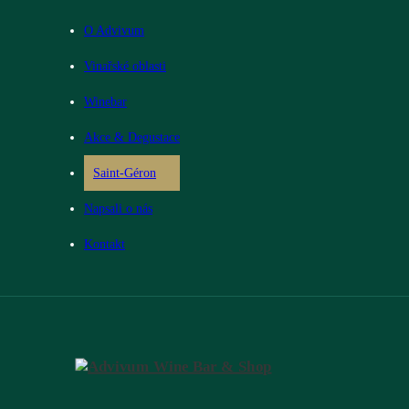
O Advivum
Vinařské oblasti
Winebar
Akce & Degustace
Saint-Géron
Napsali o nás
Kontakt