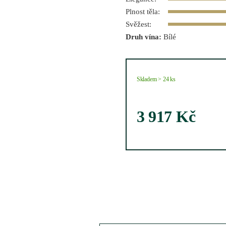
Plnost těla:
Svěžest:
Druh vína:
Bílé
Skladem > 24 ks
3 917
Kč