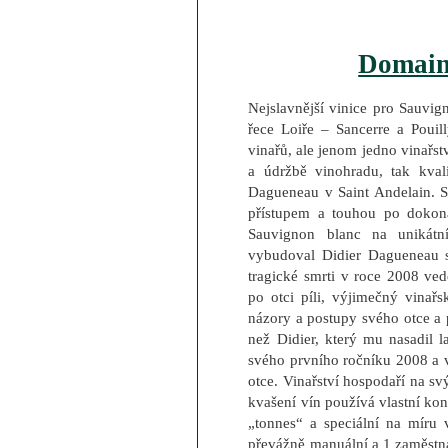
Domain
Nejslavnější vinice pro Sauvig
řece Loiře – Sancerre a Poui
vinařů, ale jenom jedno vinařst
a údržbě vinohradu, tak kvali
Dagueneau v Saint Andelain. 
přístupem a touhou po dokona
Sauvignon blanc na unikátní
vybudoval Didier Dagueneau 
tragické smrti v roce 2008 ved
po otci píli, výjimečný vinařs
názory a postupy svého otce a 
než Didier, který mu nasadil 
svého prvního ročníku 2008 a v
otce. Vinařství hospodaří na sv
kvašení vín používá vlastní kon
„tonnes“ a speciální na míru 
převážně manuální a 1 zaměstnan