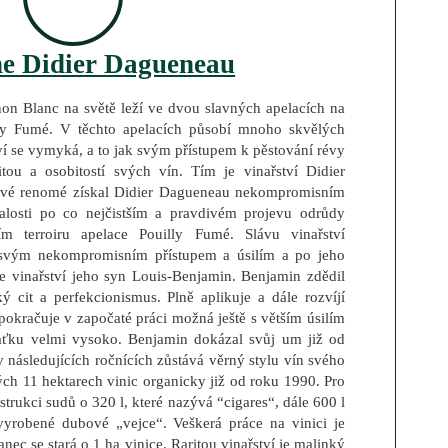
e Didier Dagueneau
non Blanc na světě leží ve dvou slavných apelacích na
lly Fumé. V těchto apelacích působí mnoho skvělých
ví se vymyká, a to jak svým přístupem k pěstování révy
tou a osobitostí svých vín. Tím je vinařství Didier
Své renomé získal Didier Dagueneau nekompromisním
losti po co nejčistším a pravdivém projevu odrůdy
m terroiru apelace Pouilly Fumé. Slávu vinařství
svým nekompromisním přístupem a úsilím a po jeho
e vinařství jeho syn Louis-Benjamin. Benjamin zdědil
ký cit a perfekcionismus. Plně aplikuje a dále rozvíjí
pokračuje v započaté práci možná ještě s větším úsilím
laťku velmi vysoko. Benjamin dokázal svůj um již od
 následujících ročnících zůstává věrný stylu vín svého
ých 11 hektarech vinic organicky již od roku 1990. Pro
strukci sudů o 320 l, které nazývá “cigares“, dále 600 l
vyrobené dubové „vejce“. Veškerá práce na vinici je
ec se stará o 1 ha vinice. Raritou vinařství je malinký