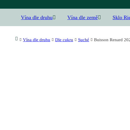
Vína dle druhu
Vína dle země
Sklo Ri
Vína dle druhu
Dle cukru
Suché
Buisson Renard 202