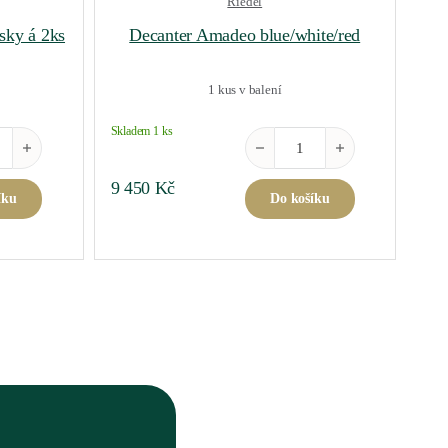
Riedel
sky á 2ks
Decanter Amadeo blue/white/red
1 kus v balení
Skladem 1 ks
 Single Malt Whisky á 2ks množství
Decanter Amadeo blue/white/re
9 450
Kč
íku
Do košíku