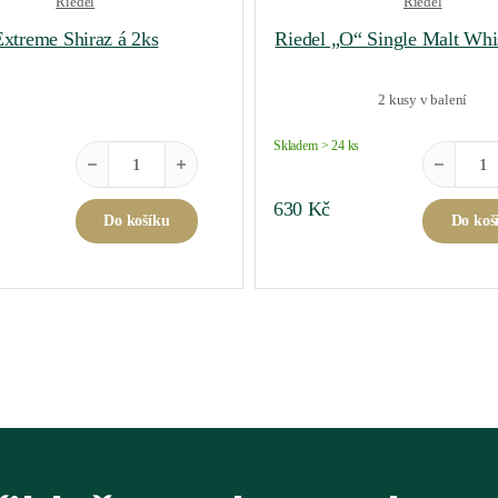
Riedel
Riedel
Extreme Shiraz á 2ks
Riedel „O“ Single Malt Whi
2 kusy v balení
Skladem > 24 ks
ck And White množství
Extreme Shiraz á 2ks množství
Riedel "O"
630
Kč
Do košíku
Do koš