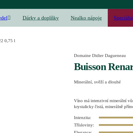
edel
Dárky a doplňky
Nealko nápoje
Speciáln
2 0,75 l
Domaine Didier Dagueneau
Buisson Renar
Minerální, svěží a dlouhé
Víno má intenzivní minerální vůn
krystalicky čistá, minerálně přím
Intenzita:
Třísloviny:
Elegance: