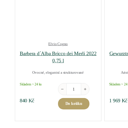
Elvio Cogno
Barbera d´Alba Bricco dei Merli 2022
Gewurztr
0,75 l
Ovocné, elegantní a strukturované
Arist
Skladem > 24 ks
Skladem > 24
Barbera d´Alba Bricco dei Merli 2022 
840
Kč
1 969
Kč
Do košíku