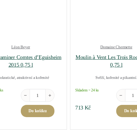
Léon Beyer
Domaine Chermette
aminer Comtes d’Eguisheim
Moulin à Vent Les Trois Ro
2015 0,75 l
0,75 l
okratické, atraktivní a kořenité
Svěží, kořenité a pikantní
 ks
Skladem > 24 ks
0,75 l množství
Gewurztraminer Comtes d'Eguisheim 2015 0,75 l množství
Moulin à V
713
Kč
Do košíku
Do koš