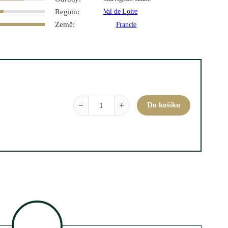
Region:
Val de Loire
Země:
Francie
Buisson Renard 2022 0,75 l množství
Do košíku