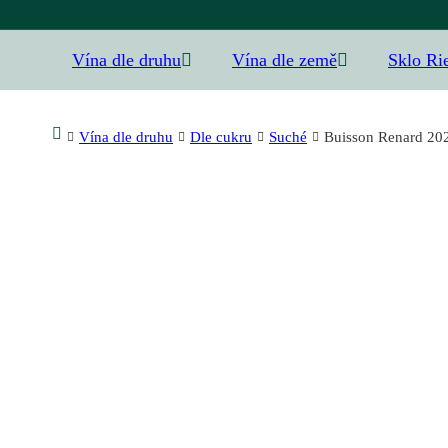
Vína dle druhu
Vína dle země
Sklo Ri
Vína dle druhu
Dle cukru
Suché
Buisson Renard 202