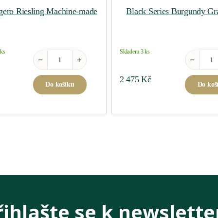
gero Riesling Machine-made
Black Series Burgundy Gr
 ks
Skladem 3 ks
Superleggero Riesling Machine-made množství
Black Seri
2 475
Kč
Do košíku
Do koš
řihlašte se k newslette