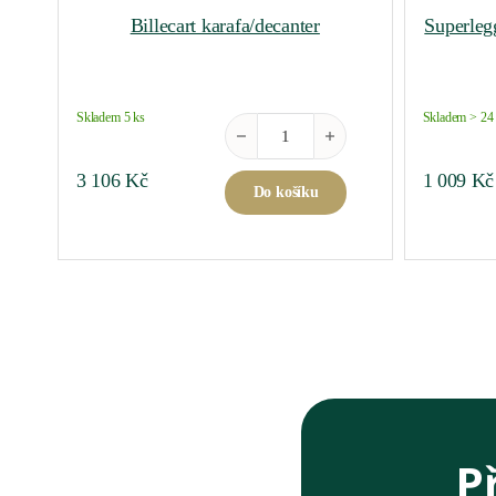
Billecart karafa/decanter
Superleg
Skladem 5 ks
Skladem > 24
Billecart karafa/decanter množství
3 106
Kč
1 009
Kč
Do košíku
P