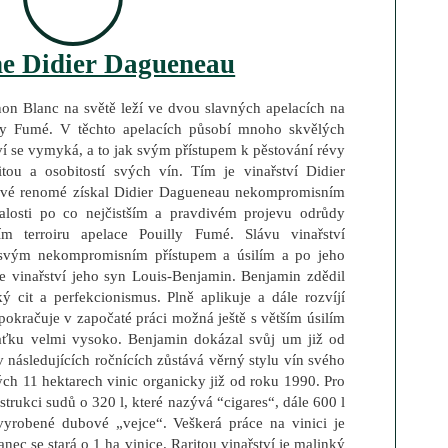
e Didier Dagueneau
non Blanc na světě leží ve dvou slavných apelacích na
lly Fumé. V těchto apelacích působí mnoho skvělých
ví se vymyká, a to jak svým přístupem k pěstování révy
tou a osobitostí svých vín. Tím je vinařství Didier
Své renomé získal Didier Dagueneau nekompromisním
losti po co nejčistším a pravdivém projevu odrůdy
m terroiru apelace Pouilly Fumé. Slávu vinařství
svým nekompromisním přístupem a úsilím a po jeho
e vinařství jeho syn Louis-Benjamin. Benjamin zdědil
ký cit a perfekcionismus. Plně aplikuje a dále rozvíjí
pokračuje v započaté práci možná ještě s větším úsilím
laťku velmi vysoko. Benjamin dokázal svůj um již od
 následujících ročnících zůstává věrný stylu vín svého
ých 11 hektarech vinic organicky již od roku 1990. Pro
strukci sudů o 320 l, které nazývá “cigares“, dále 600 l
vyrobené dubové „vejce“. Veškerá práce na vinici je
ec se stará o 1 ha vinice. Raritou vinařství je malinký