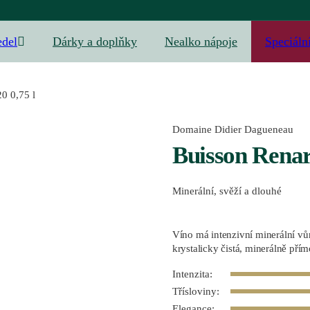
edel
Dárky a doplňky
Nealko nápoje
Speciáln
0 0,75 l
Domaine Didier Dagueneau
Buisson Renar
Minerální, svěží a dlouhé
Víno má intenzivní minerální vůn
krystalicky čistá, minerálně přím
Intenzita:
Třísloviny:
Elegance: