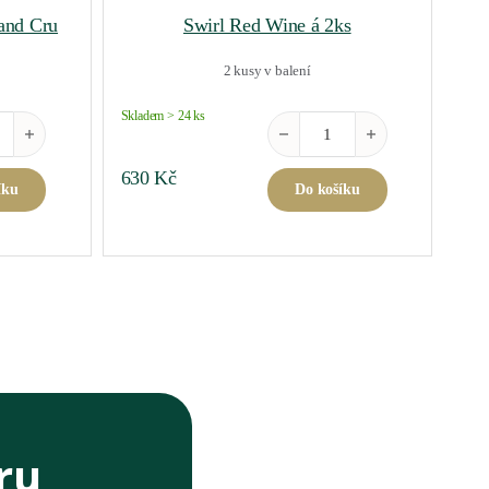
and Cru
Swirl Red Wine á 2ks
2 kusy v balení
Skladem > 24 ks
es Burgundy Grand Cru množství
Swirl Red Wine á 2ks množství
630
Kč
íku
Do košíku
ru