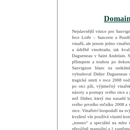
Domain
Nejslavnější vinice pro Sauvig
řece Loiře – Sancerre a Poui
vinařů, ale jenom jedno vinařst
a údržbě vinohradu, tak kvali
Dagueneau v Saint Andelain. 
přístupem a touhou po dokona
Sauvignon blanc na unikátní
vybudoval Didier Dagueneau 
tragické smrti v roce 2008 ved
po otci píli, výjimečný vinařs
názory a postupy svého otce a 
než Didier, který mu nasadil 
svého prvního ročníku 2008 a v
otce. Vinařství hospodaří na sv
kvašení vín používá vlastní kon
„tonnes“ a speciální na míru 
převážně manuální a 1 zaměstnan