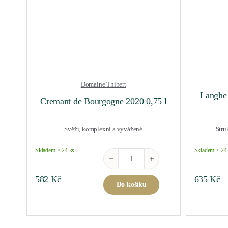
Domaine Thibert
Langhe 
Cremant de Bourgogne 2020 0,75 l
Svěží, komplexní a vyvážené
Stru
Skladem > 24 ks
Skladem > 24
Cremant de Bourgogne 2020 0,75 l mn
582
Kč
635
Kč
Do košíku