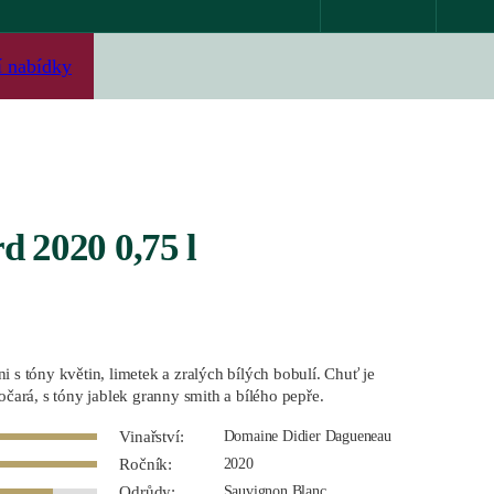
í nabídky
d 2020 0,75 l
i s tóny květin, limetek a zralých bílých bobulí. Chuť je
očará, s tóny jablek granny smith a bílého pepře.
Vinařství:
Domaine Didier Dagueneau
Ročník:
2020
Odrůdy:
Sauvignon Blanc