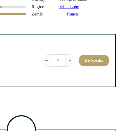
Region:
Val de Loire
Země:
Francie
Buisson Renard 2020 0,75 l množství
Do košíku