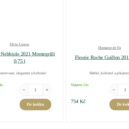
Elvio Cogno
Domaine de Fa
Nebbiolo 2021 Montegrilli
Fleurie Roche Guillon 201
0,75 l
kturované, elegantní a kořenité
Hebké, kořenité a pikantn
 ks
Skladem 2 ks
ožství
Langhe Nebbiolo 2021 Montegrilli 0,75 l množství
Fleurie Ro
754
Kč
Do košíku
Do koš