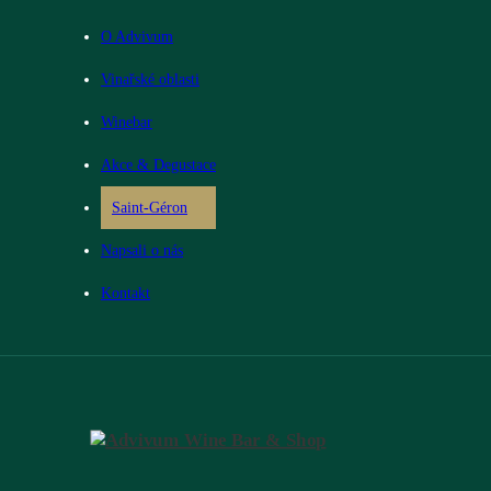
O Advivum
Vinařské oblasti
Winebar
Akce & Degustace
Saint-Géron
Napsali o nás
Kontakt