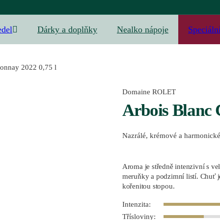
edel
Dárky a doplňky
Nealko nápoje
Speciáln
onnay 2022 0,75 l
Domaine ROLET
Arbois Blanc 
Nazrálé, krémové a harmonick
Aroma je středně intenzivní s v
meruňky a podzimní listí. Chuť j
kořenitou stopou.
Intenzita:
Třísloviny: