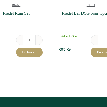
Riedel
Riedel
Riedel Rum Set
Riedel Bar DSG Sour Opti
s
Skladem > 24 ks
ass á 4ks množství
Riedel Rum Set množství
Riedel Bar
883
Kč
Do košíku
Do koš