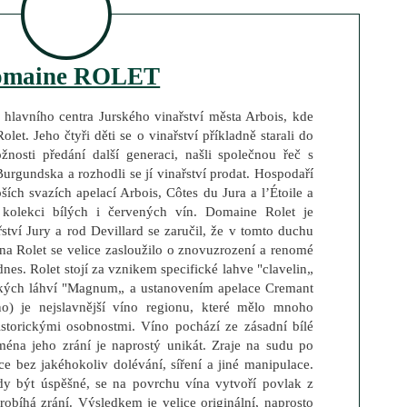
omaine ROLET
hlavního centra Jurského vinařství města Arbois, kde
let. Jeho čtyři děti se o vinařství příkladně starali do
nosti předání další generaci, našli společnou řeč s
urgundska a rozhodli se jí vinařství prodat. Hospodaří
ších svazích apelací Arbois, Côtes du Jura a l’Étoile a
kolekci bílých i červených vín. Domaine Rolet je
řství Jury a rod Devillard se zaručil, že v tomto duchu
ina Rolet se velice zasloužilo o znovuzrození a renomé
dnes. Rolet stojí za vznikem specifické lahve "clavelin„
rských láhví "Magnum„ a ustanovením apelace Cremant
no) je nejslavnější víno regionu, které mělo mnoho
storickými osobnostmi. Víno pochází ze zásadní bílé
éna jeho zrání je naprostý unikát. Zraje na sudu po
e bez jakéhokoliv dolévání, síření a jiné manipulace.
dy být úspěšné, se na povrchu vína vytvoří povlak z
obíhá zrání. Výsledkem je velice originální, naprosto