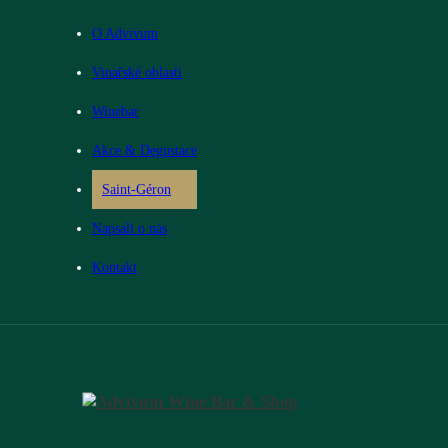
O Advivum
Vinařské oblasti
Winebar
Akce & Degustace
Saint-Géron
Napsali o nás
Kontakt