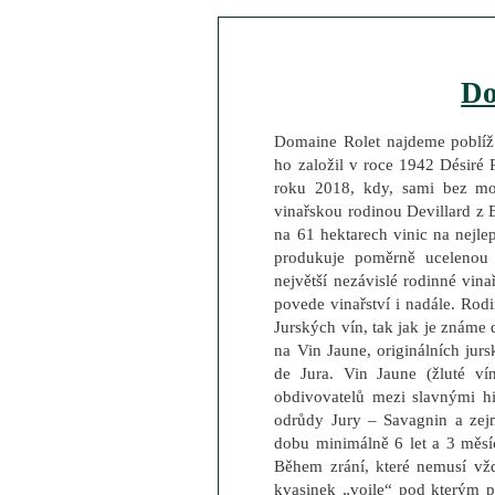
D
Domaine Rolet najdeme poblíž 
ho založil v roce 1942 Désiré Ro
roku 2018, kdy, sami bez mož
vinařskou rodinou Devillard z B
na 61 hektarech vinic na nejlep
produkuje poměrně ucelenou 
největší nezávislé rodinné vina
povede vinařství i nadále. Rod
Jurských vín, tak jak je známe 
na Vin Jaune, originálních ju
de Jura. Vin Jaune (žluté ví
obdivovatelů mezi slavnými hi
odrůdy Jury – Savagnin a zejm
dobu minimálně 6 let a 3 měsíc
Během zrání, které nemusí vž
kvasinek „voile“ pod kterým pr