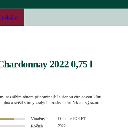
í nabídky
Chardonnay 2022 0,75 l
é
elmi nazrálým tónem připomínající sušenou citrusovou kůru,
e plná a svěží s tóny zralých broskví a hrušek a s výraznou
Vinařství:
Domaine ROLET
Ročník:
2022