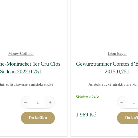
Morey-Coffinet
Léon Beyer
ne-Montrachet 1er Cru Clos
Gewurztraminer Comtes d’
St Jean 2022 0,75 l
2015 0,75 l
ní, sofistikované a aristokratické
Aristokratické, atraktivní a ko
s
Skladem > 24 ks
Chassagne-Montrachet 1er Cru Clos St Jean 2022 0,75 l mno
Gewurztram
1 969
Kč
Do košíku
Do koš