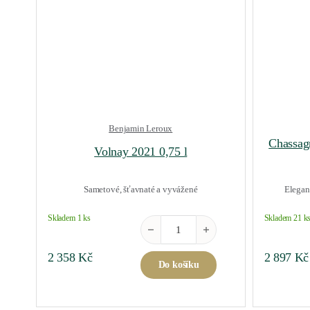
Benjamin Leroux
Chassag
Volnay 2021 0,75 l
Sametové, šťavnaté a vyvážené
Elegant
Skladem 1 ks
Skladem 21 k
Volnay 2021 0,75 l množství
2 358
Kč
2 897
Kč
Do košíku