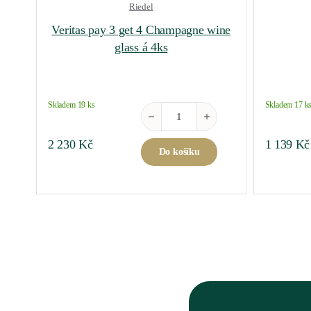
Riedel
Veritas pay 3 get 4 Champagne wine
glass á 4ks
Skladem 19 ks
Skladem 17 k
Veritas pay 3 get 4 Champagne wine gl
2 230
Kč
1 139
Kč
Do košíku