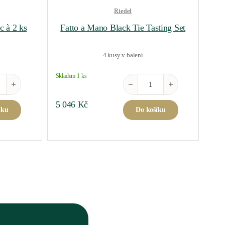
Riedel
c à 2 ks
Fatto a Mano Black Tie Tasting Set
4 kusy v balení
Skladem 1 ks
 DSG Sour Optic à 2 ks množství
Fatto a Mano Black Tie Tasting 
5 046
Kč
íku
Do košíku