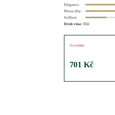
Elegance:
Plnost těla:
Svěžest:
Druh vína:
Bílé
Na vyžádání
701
Kč