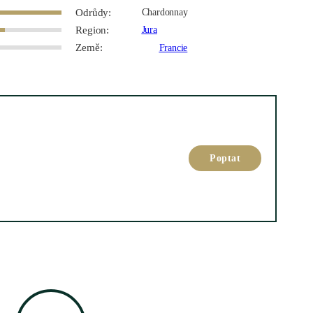
Odrůdy:
Chardonnay
Region:
Jura
Země:
Francie
Poptat