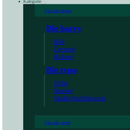
Kategorie
Vína dle druhu
Dle barvy
Bílé
Červené
Růžové
Dle typu
Tiché
Šumivé
Sladké/fortifikované
Vína dle země