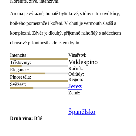
Kořenité, živé, intenzivní.
Aroma je výrazné, bohatě bylinkové, s tóny citrusové kůry,
hořkého pomeranče i koření. V chuti je vermouth sladší a
komplexní. Závěr je dlouhý, příjemně nahořklý s nádechem
citrusové pikantnosti a dotekem bylin
Intenzita:
Vinařství:
Valdespino
Třísloviny:
Ročník:
Elegance:
Odrůdy:
Plnost těla:
Region:
Svěžest:
Jerez
Země:
Španělsko
Druh vína:
Bílé