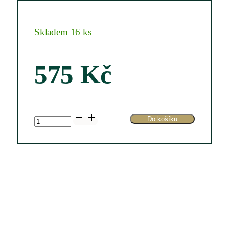
Skladem 16 ks
575
Kč
Valdespino
Do košíku
Vermouth
0,75
l
množství