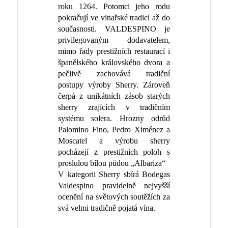
roku 1264. Potomci jeho rodu
pokračují ve vinařské tradici až do
současnosti. VALDESPINO je
privilegovaným dodavatelem,
mimo řady prestižních restaurací i
španělského královského dvora a
pečlivě zachovává tradiční
postupy výroby Sherry. Zároveň
čerpá z unikátních zásob starých
sherry zrajících v tradičním
systému solera. Hrozny odrůd
Palomino Fino, Pedro Ximénez a
Moscatel a výrobu sherry
pocházejí z prestižních poloh s
proslulou bílou půdou „Albariza“
V kategorii Sherry sbírá Bodegas
Valdespino pravidelně nejvyšší
ocenění na světových soutěžích za
svá velmi tradičně pojatá vína.