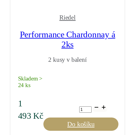
Riedel
Performance Chardonnay á
2ks
2 kusy v balení
Skladem >
24 ks
1
Performance
Chardonnay
493
Kč
á
2ks
Do košíku
množství