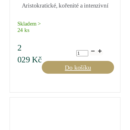
Aristokratické, kořenité a intenzivní
Skladem >
24 ks
2
Châteauneuf-
du-
029
Kč
Pape
"La
Do košíku
Cuvée
du
Papet"
2020
0,75
l
množství