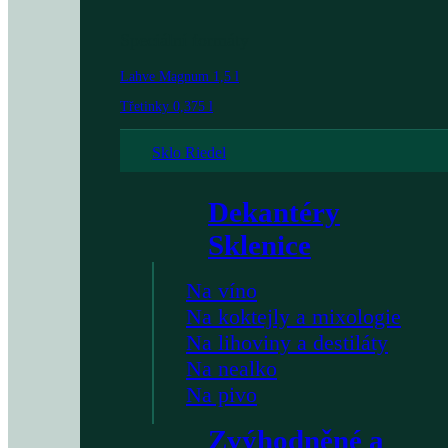
Speciální formáty
Lahve Magnum 1,5 l
Třetinky 0,375 l
Sklo Riedel
Dekantéry
Sklenice
Na víno
Na koktejly a mixologie
Na lihoviny a destiláty
Na nealko
Na pivo
Zvýhodněné a