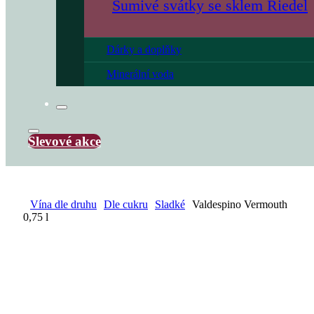
Šumivé svátky se sklem Riedel
Dárky a doplňky
Minerální voda
Slevové akce
Vína dle druhu
Dle cukru
Sladké
Valdespino Vermouth
0,75 l