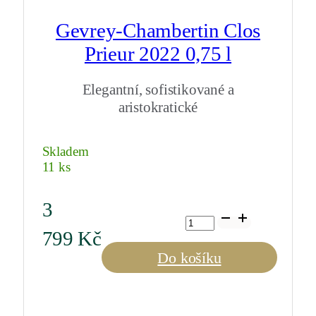
Gevrey-Chambertin Clos
Prieur 2022 0,75 l
Elegantní, sofistikované a
aristokratické
Skladem
11 ks
3
Gevrey-
Chambertin
799
Kč
Clos
Prieur
Do košíku
2022
0,75
l
množství