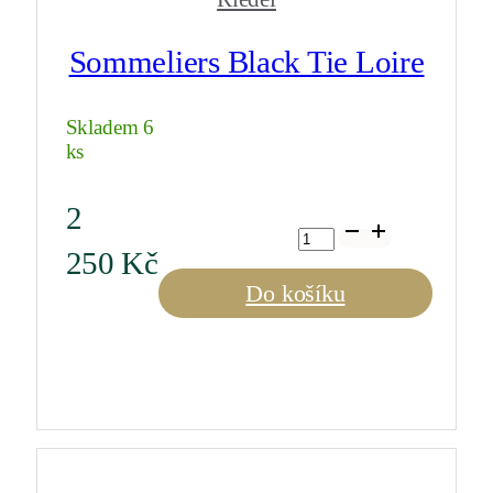
Sommeliers Black Tie Loire
Skladem 6
ks
2
Sommeliers
Black
250
Kč
Tie
Loire
Do košíku
množství