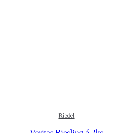
Riedel
Veritas Riesling á 2ks