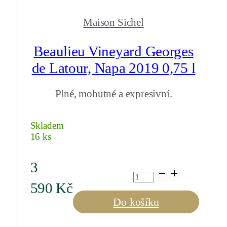
Maison Sichel
Beaulieu Vineyard Georges
de Latour, Napa 2019 0,75 l
Plné, mohutné a expresivní.
Skladem
16 ks
3
Beaulieu
Vineyard
590
Kč
Georges
de
Do košíku
Latour,
Napa
2019