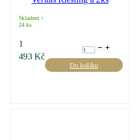
Skladem >
24 ks
1
Veritas
Riesling
493
Kč
á
2ks
Do košíku
množství