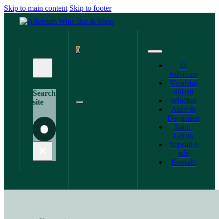
Skip to main content
Skip to footer
0
O
Advivum
Vinařské
oblasti
Search
Winebar
site
Akce &
Degustace
Saint-
Search
Géron
Napsali o
×
nás
Kontakt