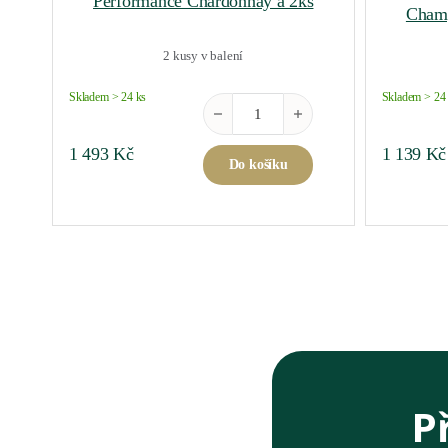
Performance Chardonnay á 2ks
Champ
2 kusy v balení
Skladem > 24 ks
Skladem > 24
Performance Chardonnay á 2ks množst
1 493
Kč
1 139
Kč
Do košíku
P