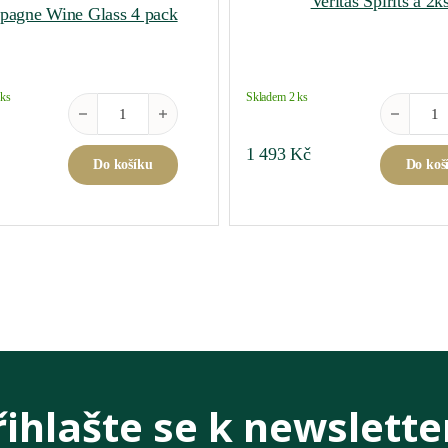
Veritas Spirits á 2k
agne Wine Glass 4 pack
 ks
Skladem 2 ks
ví
Riedel Friendly White Wine/ Champagne Wine Glass 4 pack
Veritas Spi
1 493
Kč
Do košíku
Do koš
řihlašte se k newslette