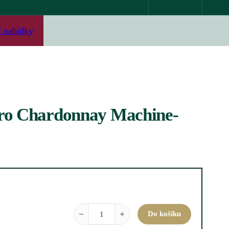
í nabídky
ro Chardonnay Machine-
Superleggero Chardonnay Machine-made množs
Do košíku