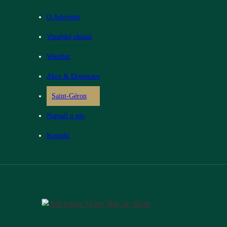
O Advivum
Vinařské oblasti
Winebar
Akce & Degustace
Saint-Géron
Napsali o nás
Kontakt