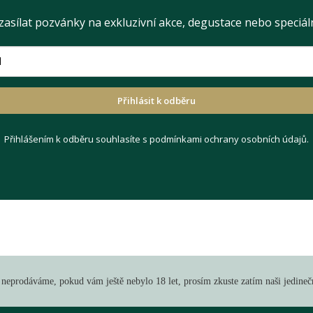
zasílat pozvánky na exkluzivní akce, degustace nebo speciál
Přihlásit k odběru
Přihlášením k odběru souhlasíte s podmínkami ochrany osobních údajů.
 neprodáváme, pokud vám ještě nebylo 18 let, prosím zkuste zatím naši jedine