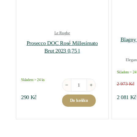
Le Rughe
Blagny 
Prosecco DOC Rosé Millesimato
Brut 2023 0,75 l
Elegant
Skladem > 24
Skladem > 24 ks
Prosecco DOC Rosé Millesimato Brut 2
2 973
Kč
Original 
290
Kč
2 081
Kč
Do košíku