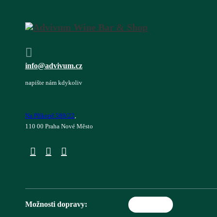
info@advivum.cz
napište nám kdykoliv
Na Příkopě 589/22
,
110 00 Praha Nové Město
Možnosti dopravy: