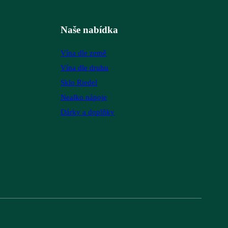
Naše nabídka
Vína dle země
Vína dle druhu
Sklo Riedel
Nealko nápoje
Dárky a doplňky