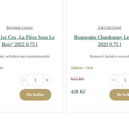
Benjamin Leroux
A & A Devillard
1er Cru „La Piéce Sous Le
Bourgogne Chardonnay Le
Bois“ 2022 0,75 l
2023 0,75 l
ní, sofistikované a aristokratické
Krémové, kulaté a ovocn
 ks
Skladem > 24 ks
023 0,75 l množství
Blagny 1er Cru "La Piéce Sous Le Bois" 2022 0,75 l množst
Bourgogne
612
Kč
price was: 2 973 Kč.
Current price is: 2 081 Kč.
Original price was: 612 Kč.
Current price is: 428
428
Kč
Do košíku
Do koš