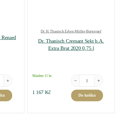
Dr. H. Thanisch Erben Müller-Burggraef
 Renard
Dr. Thanisch Cremant Sekt b.A.
Extra Brut 2020 0,75 l
é
Skladem 11 ks
ví
 Chardonnay Le Renard 2023 0,75 l množství
Dr. Thanisch Cremant Sekt b.A. 
 Kč.
1 167
Kč
íku
Do košíku