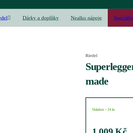
edel
Dárky a doplňky
Nealko nápoje
Speciáln
Riedel
Superlegge
made
Skladem > 24 ks
1 009
Kč