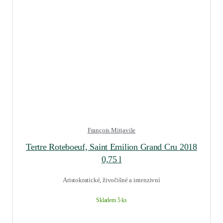
François Mitjavile
Tertre Roteboeuf, Saint Emilion Grand Cru 2018
0,75 l
Aristokratické, živočišné a intenzivní
Skladem 5 ks