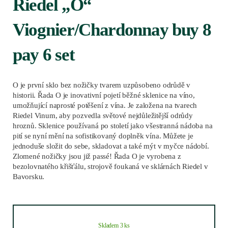
Riedel „O“
Viognier/Chardonnay buy 8
pay 6 set
O je první sklo bez nožičky tvarem uzpůsobeno odrůdě v
historii. Řada O je inovativní pojetí běžné sklenice na víno,
umožňující naprosté potěšení z vína. Je založena na tvarech
Riedel Vinum, aby pozvedla světové nejdůležitější odrůdy
hroznů. Sklenice používaná po století jako všestranná nádoba na
pití se nyní mění na sofistikovaný doplněk vína. Můžete je
jednoduše složit do sebe, skladovat a také mýt v myčce nádobí.
Zlomené nožičky jsou již passé! Řada O je vyrobena z
bezolovnatého křišťálu, strojově foukaná ve sklárnách Riedel v
Bavorsku.
Skladem 3 ks