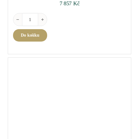
7 857
Kč
Tertre Roteboeuf, Saint Emilion Grand Cru 2018 0,75 l množství
Do košíku