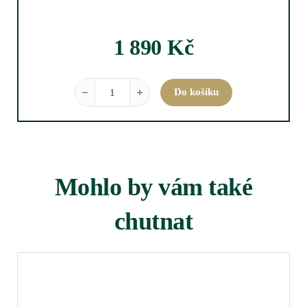
1 890
Kč
Riedel "O" Viognier/Chardonnay buy 8 pay 6 set mno
Do košíku
Mohlo by vám také
chutnat