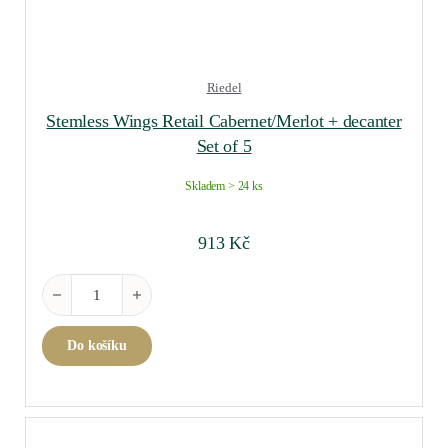
Riedel
Stemless Wings Retail Cabernet/Merlot + decanter
Set of 5
Skladem > 24 ks
913
Kč
Stemless Wings Retail Cabernet/Merlot + decanter Set of 5 množs
Do košíku