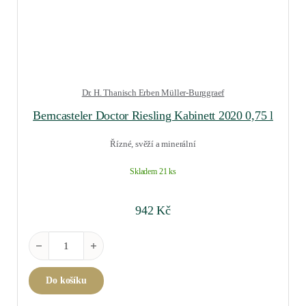
Dr. H. Thanisch Erben Müller-Burggraef
Berncasteler Doctor Riesling Kabinett 2020 0,75 l
Řízné, svěží a minerální
Skladem 21 ks
942
Kč
Berncasteler Doctor Riesling Kabinett 2020 0,75 l množství
Do košíku