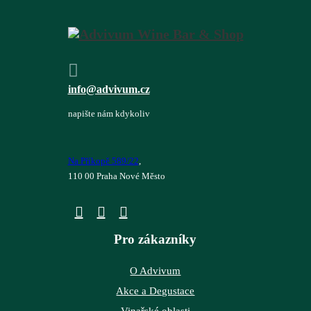
info@advivum.cz
napište nám kdykoliv
Na Příkopě 589/22
,
110 00 Praha Nové Město
Pro zákazníky
O Advivum
Akce a Degustace
Vinařské oblasti