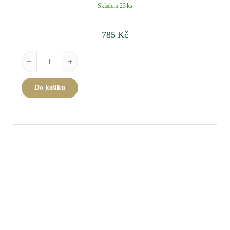
Skladem 23 ks
785
Kč
Arbois Blanc Tradition Chardonnay Savagnin 2018 0,75 l množs
Do košíku