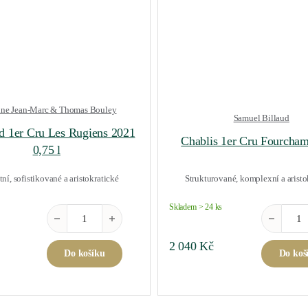
ne Jean-Marc & Thomas Bouley
Samuel Billaud
 1er Cru Les Rugiens 2021
Chablis 1er Cru Fourcha
0,75 l
ní, sofistikované a aristokratické
Strukturované, komplexní a aristo
Skladem > 24 ks
5 l množství
Pommard 1er Cru Les Rugiens 2021 0,75 l množství
Chablis 1
2 040
Kč
Do košíku
Do koš