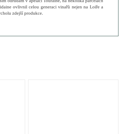
lším odrůdám v apelaci Touraine, na několika parcelách
idaine ovlivnil celou generaci vinařů nejen na Loiře a
vrcholu zdejší produkce.