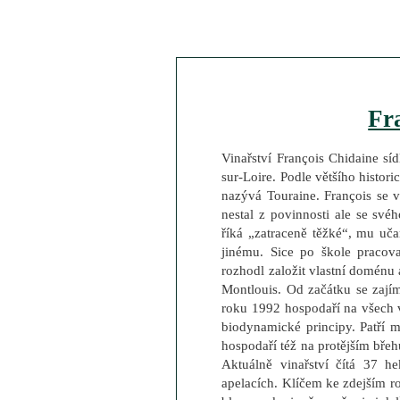
Fr
Vinařství François Chidaine sí
sur-Loire. Podle většího histor
nazývá Touraine. François se v
nestal z povinnosti ale se své
říká „zatraceně těžké“, mu uč
jinému. Sice po škole pracov
rozhodl založit vlastní doménu 
Montlouis. Od začátku se zajíma
roku 1992 hospodaří na všech v
biodynamické principy. Patří
hospodaří též na protějším břeh
Aktuálně vinařství čítá 37 he
apelacích. Klíčem ke zdejším r