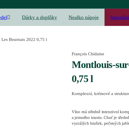
edel
Dárky a doplňky
Nealko nápoje
Speciáln
 Les Bournais 2022 0,75 l
François Chidaine
Montlouis-sur
0,75 l
Komplexní, krémové a struktu
Víno má středně intenzivní komp
a jemného toustu. Chuť je sřed
vyzrálých hrušek, pečených jabl