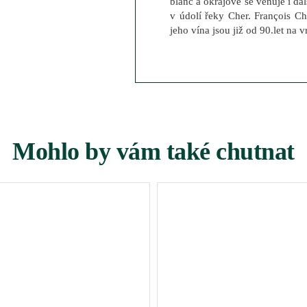
blanc a okrajově se věnuje i da
v údolí řeky Cher. François Ch
jeho vína jsou již od 90.let na 
Mohlo by vám také chutnat