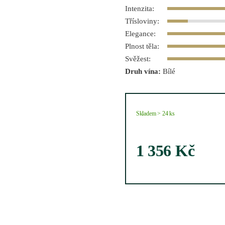
Intenzita:
Třísloviny:
Elegance:
Plnost těla:
Svěžest:
Druh vína:
Bílé
Skladem > 24 ks
1 356
Kč