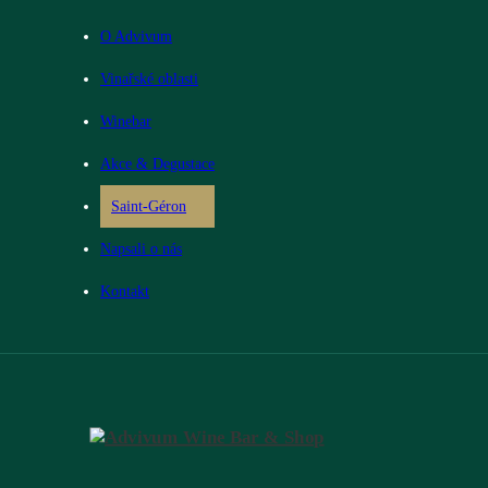
O Advivum
Vinařské oblasti
Winebar
Akce & Degustace
Saint-Géron
Napsali o nás
Kontakt