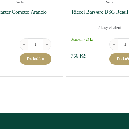
Riedel
Riedel
anter Cornetto Arancio
Riedel Barware DSG Retail
2 kusy v balení
Skladem > 24 ks
Decanter Cornetto Arancio množství
Riedel Bar
756
Kč
Do košíku
Do koš