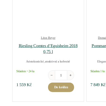
Léon Beyer
Domai
Riesling Comtes d’Eguisheim 2018
Pommard
0,75 l
Aristokratické, atraktivní a kořenité
Elegant
Skladem > 24 ks
Skladem 1 ks
Riesling Comtes d'Eguisheim 2018 0,7
1 559
Kč
7 849
Kč
Do košíku