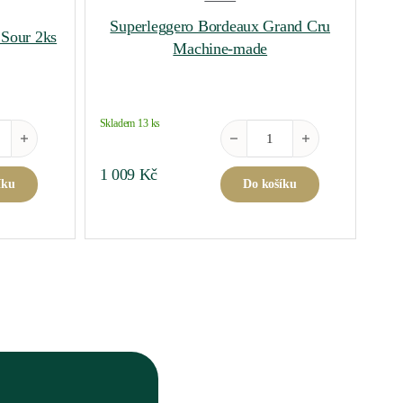
Superleggero Bordeaux Grand Cru
 Sour 2ks
Machine-made
Skladem 13 ks
ware DSG Retail Sour 2ks množství
Superleggero Bordeaux Grand 
1 009
Kč
íku
Do košíku