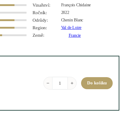
Vinařství:
François Chidaine
Ročník:
2022
Odrůdy:
Chenin Blanc
Region:
Val de Loire
Země:
Francie
Montlouis-sur-Loire Les Bournais 2022 0,75 l m
Do košíku