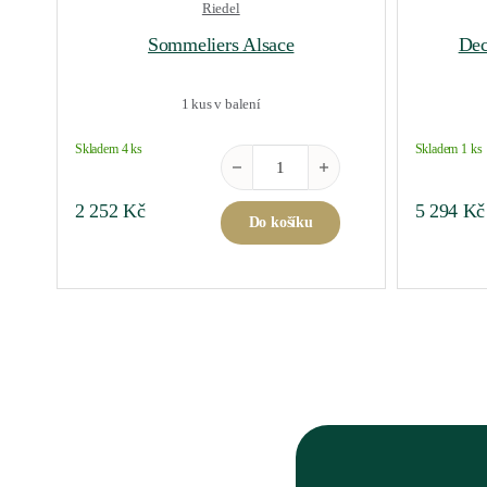
Riedel
Sommeliers Alsace
Dec
1 kus v balení
Skladem 4 ks
Skladem 1 ks
Sommeliers Alsace množství
2 252
Kč
5 294
Kč
Do košíku