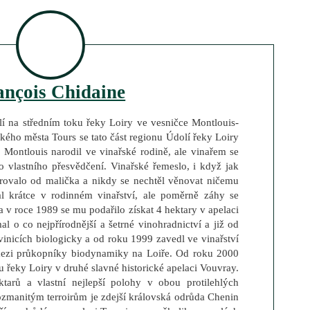
ançois Chidaine
dlí na středním toku řeky Loiry ve vesničce Montlouis-
ického města Tours se tato část regionu Údolí řeky Loiry
 Montlouis narodil ve vinařské rodině, ale vinařem se
ho vlastního přesvědčení. Vinařské řemeslo, i když jak
arovalo od malička a nikdy se nechtěl věnovat ničemu
al krátce v rodinném vinařství, ale poměrně záhy se
a v roce 1989 se mu podařilo získat 4 hektary v apelaci
l o co nejpřírodnější a šetrné vinohradnictví a již od
inicích biologicky a od roku 1999 zavedl ve vinařství
 mezi průkopníky biodynamiky na Loiře. Od roku 2000
u řeky Loiry v druhé slavné historické apelaci Vouvray.
ktarů a vlastní nejlepší polohy v obou protilehlých
ozmanitým terroirům je zdejší královská odrůda Chenin