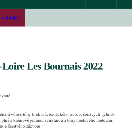
í nabídky
-Loire Les Bournais 2022
rované
lexní vůni s tóny krokusů, exotického ovoce, čerstvých bylinek
ně plná s krémově jemnou strukturou a tóny medového melounu,
ek a čerstvého zázvoru.