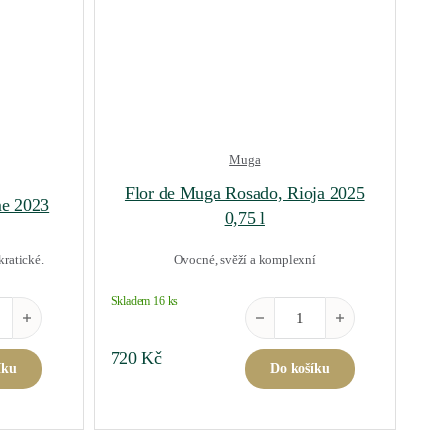
Muga
Flor de Muga Rosado, Rioja 2025
me 2023
0,75 l
kratické.
Ovocné, svěží a komplexní
Skladem 16 ks
er Cru Fourchame 2023 množství
Flor de Muga Rosado, Rioja 202
720
Kč
íku
Do košíku