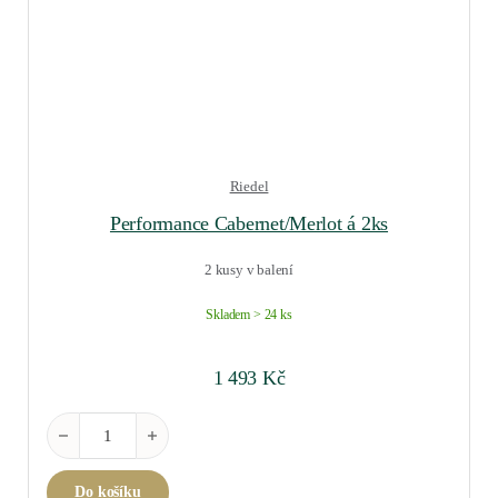
Riedel
Performance Cabernet/Merlot á 2ks
2 kusy v balení
Skladem > 24 ks
1 493
Kč
Performance Cabernet/Merlot á 2ks množství
Do košíku