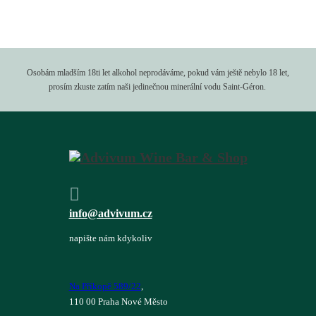
Osobám mladším 18ti let alkohol neprodáváme, pokud vám ještě nebylo 18 let,
prosím zkuste zatím naši jedinečnou minerální vodu Saint-Géron.
info@advivum.cz
napište nám kdykoliv
Na Příkopě 589/22
,
110 00 Praha Nové Město