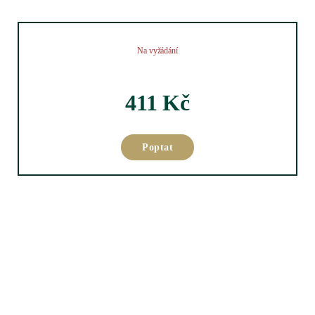
Na vyžádání
411
Kč
Poptat