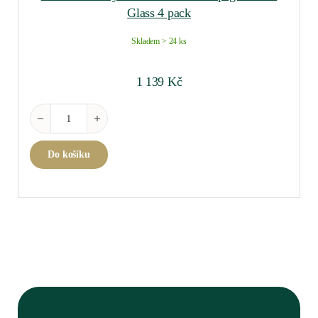
Glass 4 pack
Skladem > 24 ks
1 139
Kč
Riedel Friendly White Wine/ Champagne Wine Glass 4 pack mno
Do košíku