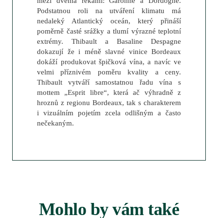
mezi dvěma řekami: Garonne a Dordogne.
Podstatnou roli na utváření klimatu má
nedaleký Atlantický oceán, který přináší
poměrně časté srážky a tlumí výrazné teplotní
extrémy. Thibault a Basaline Despagne
dokazují že i méně slavné vinice Bordeaux
dokáží produkovat špičková vína, a navíc ve
velmi příznivém poměru kvality a ceny.
Thibault vytváří samostatnou řadu vína s
mottem „Esprit libre“, která ač výhradně z
hroznů z regionu Bordeaux, tak s charakterem
i vizuálním pojetím zcela odlišným a často
nečekaným.
Mohlo by vám také