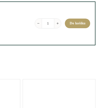
Decanter Black Tie Bliss množství
Do košíku