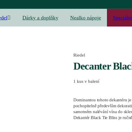
edel
Dárky a doplňky
Nealko nápoje
Speciáln
Riedel
Decanter Black
1 kus v balení
Dominantou tohoto dekantéru je 
pochopitelně především dekorativ
samotném nalévání vína do sklen
Dekantér Black Tie Bliss je ruč