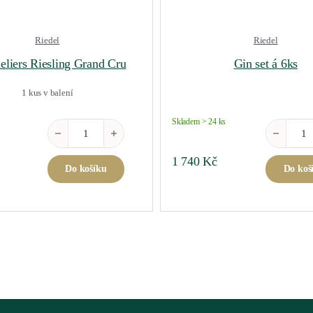
Riedel
Riedel
liers Riesling Grand Cru
Gin set á 6ks
1 kus v balení
Skladem > 24 ks
Sommeliers Riesling Grand Cru množství
Gin set á 
1 740
Kč
Do košíku
Do koš