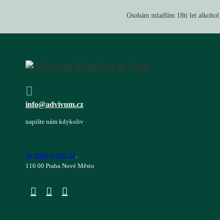
Osobám mladším 18ti let alkohol
info@advivum.cz
napište nám kdykoliv
Na Příkopě 589/22
,
110 00 Praha Nové Město