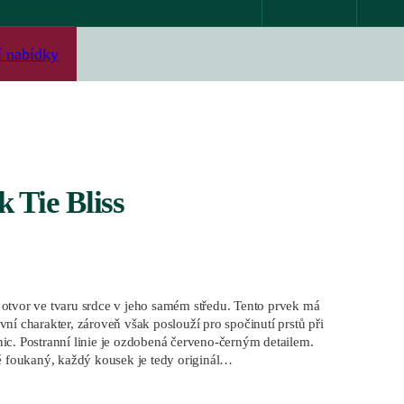
í nabídky
 Tie Bliss
otvor ve tvaru srdce v jeho samém středu. Tento prvek má
ní charakter, zároveň však poslouží pro spočinutí prstů při
ic. Postranní linie je ozdobená červeno-černým detailem.
ně foukaný, každý kousek je tedy originál…