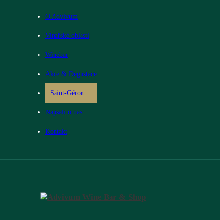
O Advivum
Vinařské oblasti
Winebar
Akce & Degustace
Saint-Géron
Napsali o nás
Kontakt