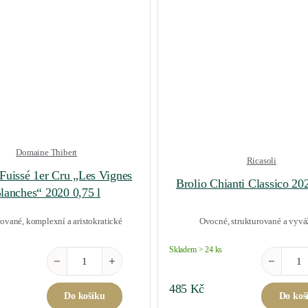
Domaine Thibert
Ricasoli
-Fuissé 1er Cru „Les Vignes
Brolio Chianti Classico 202
lanches“ 2020 0,75 l
rované, komplexní a aristokratické
Ovocné, strukturované a vyv
Skladem > 24 ks
 l množství
Pouilly-Fuissé 1er Cru "Les Vignes Blanches" 2020 0,75 l m
Brolio Chi
485
Kč
Do košíku
Do koš