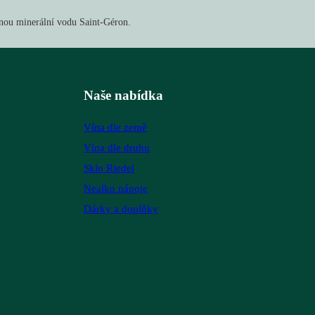
čnou minerální vodu Saint-Géron.
Naše nabídka
Vína dle země
Vína dle druhu
Sklo Riedel
Nealko nápoje
Dárky a doplňky