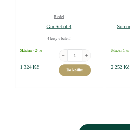
Riedel
Gin Set of 4
Somme
4 kusy v balení
Skladem > 24 ks
Skladem 1 ks
Gin Set of 4 množství
1 324
Kč
2 252
Kč
Do košíku