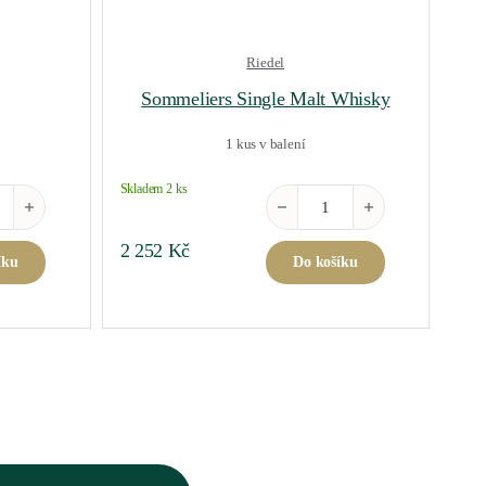
Riedel
Sommeliers Single Malt Whisky
1 kus v balení
Skladem 2 ks
6ks množství
Sommeliers Single Malt Whisky
2 252
Kč
íku
Do košíku