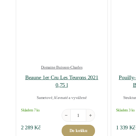
Domaine Buisson-Charles
Beaune 1er Cru Les Teurons 2021
Pouilly
0,75 l
B
Sametové, šťavnaté a vyvážené
Struktu
Skladem 7 ks
Skladem 3 ks
Beaune 1er Cru Les Teurons 2021 0,75
2 289
Kč
1 339
Kč
Do košíku