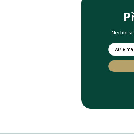
P
Nechte si 