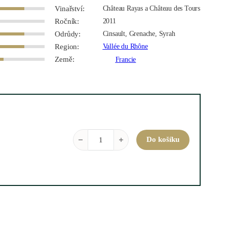
Vinařství:
Château Rayas a Château des Tours
Ročník:
2011
Odrůdy:
Cinsault, Grenache, Syrah
Region:
Vallée du Rhône
Země:
Francie
Côtes du Rhône Chateau de Fonsalette 2011 0,75
Do košíku