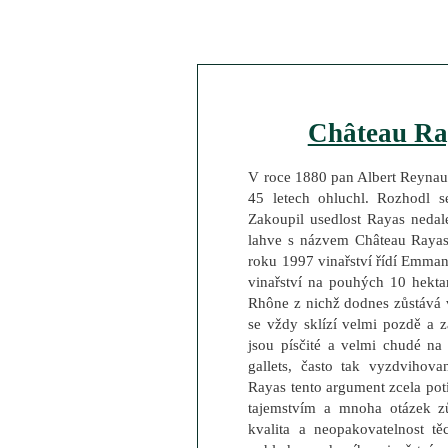
Château Ra
V roce 1880 pan Albert Reynaud
45 letech ohluchl. Rozhodl s
Zakoupil usedlost Rayas nedal
lahve s názvem Château Rayas
roku 1997 vinařství řídí Emman
vinařství na pouhých 10 hekta
Rhône z nichž dodnes zůstává v
se vždy sklízí velmi pozdě a z
jsou písčité a velmi chudé n
gallets, často tak vyzdvihov
Rayas tento argument zcela pot
tajemstvím a mnoha otázek z
kvalita a neopakovatelnost t