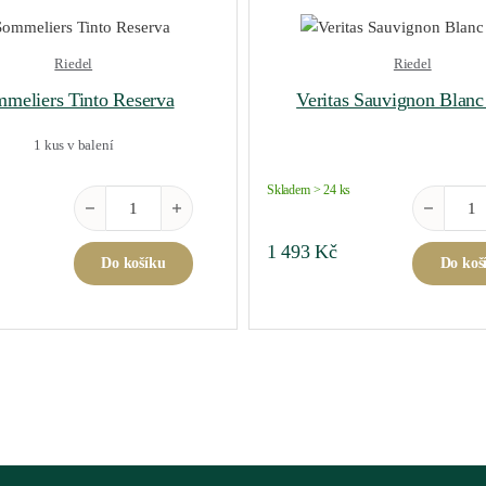
Riedel
Riedel
meliers Tinto Reserva
Veritas Sauvignon Blanc
1 kus v balení
Skladem > 24 ks
nožství
Sommeliers Tinto Reserva množství
Veritas Sa
1 493
Kč
Do košíku
Do koš