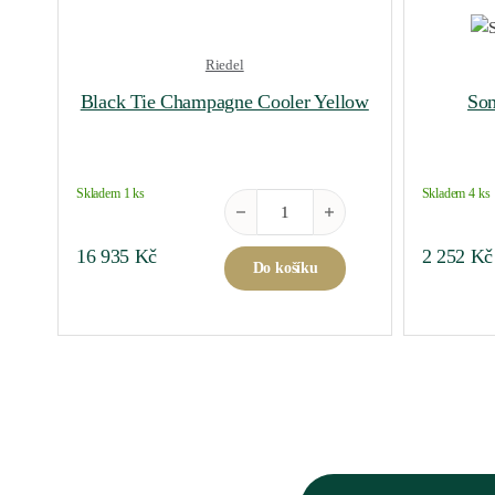
Riedel
Black Tie Champagne Cooler Yellow
Som
Skladem 1 ks
Skladem 4 ks
Black Tie Champagne Cooler Yellow m
16 935
Kč
2 252
Kč
Do košíku