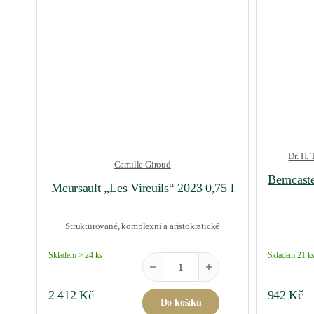
Dr. H.
Camille Giroud
Berncaste
Meursault „Les Vireuils“ 2023 0,75 l
Strukturované, komplexní a aristokratické
Skladem > 24 ks
Skladem 21 k
Meursault "Les Vireuils" 2023 0,75 l m
2 412
Kč
942
Kč
Do košíku