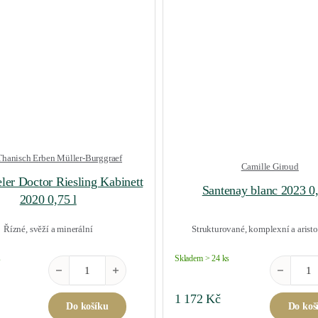
 Thanisch Erben Müller-Burggraef
Camille Giroud
ler Doctor Riesling Kabinett
Santenay blanc 2023 0,
2020 0,75 l
Řízné, svěží a minerální
Strukturované, komplexní a aristo
s
Skladem > 24 ks
nožství
Berncasteler Doctor Riesling Kabinett 2020 0,75 l množství
Santenay b
1 172
Kč
Do košíku
Do koš