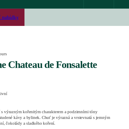
í nabídky
ours
e Chateau de Fonsalette
zivní
í s výrazným kořenitým charakterem a podzimními tóny
studené kávy a bylinek. Chuť je výrazná a vrstevnatá s jemným
šní, čokolády a sladkého koření.