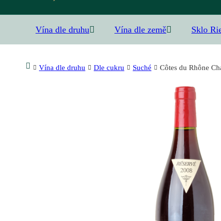
Vína dle druhu
Vína dle země
Sklo Ri
Vína dle druhu
Dle cukru
Suché
Côtes du Rhône Cha