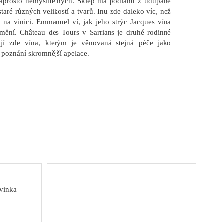
naprosto nemyslitelných. Sklep má podlahu z udupané
staré různých velikostí a tvarů. Inu zde daleko víc, než
á na vinici. Emmanuel ví, jak jeho strýc Jacques vína
mění. Château des Tours v Sarrians je druhé rodinné
jí zde vína, kterým je věnovaná stejná péče jako
 poznání skromnější apelace.