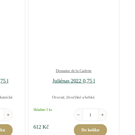
Domaine de la Cadette
75 l
Juliénas 2022 0,75 l
kratické
Ovocné, živočišné a hebké.
Skladem 5 ks
lanc 2023 0,75 l množství
Juliénas 2022 0,75 l množství
612
Kč
íku
Do košíku