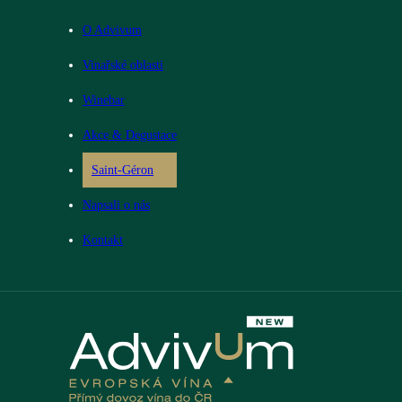
O Advivum
Vinařské oblasti
Winebar
Akce & Degustace
Saint-Géron
Napsali o nás
Kontakt