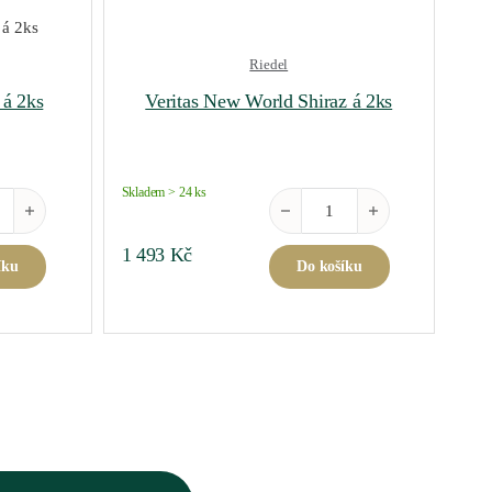
Riedel
 á 2ks
Veritas New World Shiraz á 2ks
Skladem > 24 ks
uvignon Blanc á 2ks množství
Veritas New World Shiraz á 2ks
1 493
Kč
íku
Do košíku