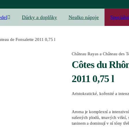
edel
Dárky a doplňky
Nealko nápoje
Speciáln
teau de Fonsalette 2011 0,75 l
Château Rayas a Château des T
Côtes du Rhôn
2011 0,75 l
Aristokratické, kořenité a inten
Aroma je komplexní a intenzivn
sušených plodů, tmavých višní, 
taninem a dominují v ní tóny tře