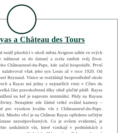
yas a Château des Tours
 notář působící v okolí města Avignon náhle ve svých
e stáhnout se do ústraní a zcela změnit svůj život.
eko Châteauneuf-du-Pape, kde začal hospodařit. První
 nalahvoval však jeho syn Louis až v roce 1920. Od
uel Reynaud. Vinice se rozkládají bezprostředně okolo
rech a Rayas má jedny z nejstarších vinic v Côtes du
elká část pravokořenná díky silně písčité půdě. Rayas
atížení na keř je naprosto minimální. Půdy na Rayasu
a živiny. Nenajdete zde žádné velké oválné kameny –
ané pro vysokou kvalitu vín z Châteauneuf-du-Pape.
írá. Mnoho věcí je na Château Rayas opředeno určitým
ůstane nezodpovězených. Co je ovšem evidentní, je
ěchto unikátních vín, které vznikají v podmínkách z