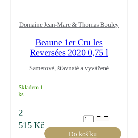
Domaine Jean-Marc & Thomas Bouley
Beaune 1er Cru les
Reversées 2020 0,75 l
Sametové, šťavnaté a vyvážené
Skladem 1
ks
2
Beaune
1er
515
Kč
Cru
les
Do košíku
Reversées