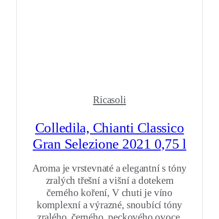
Ricasoli
Colledila, Chianti Classico
Gran Selezione 2021 0,75 l
Aroma je vrstevnaté a elegantní s tóny
zralých třešní a višní a dotekem
černého koření, V chuti je víno
komplexní a výrazné, snoubící tóny
zralého, černého, peckového ovoce,