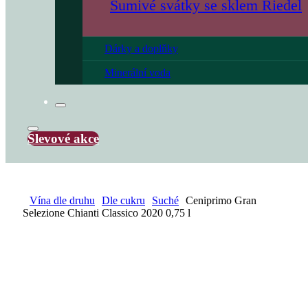
Šumivé svátky se sklem Riedel
Dárky a doplňky
Minerální voda
Slevové akce
Vína dle druhu
Dle cukru
Suché
Ceniprimo Gran
Selezione Chianti Classico 2020 0,75 l