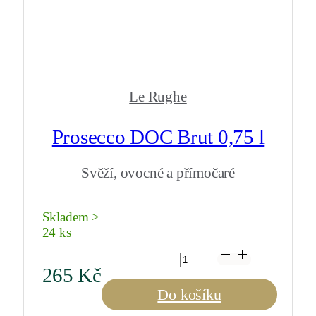
Le Rughe
Prosecco DOC Brut 0,75 l
Svěží, ovocné a přímočaré
Skladem >
24 ks
Prosecco
DOC
265
Kč
Brut
0,75
Do košíku
l
množství