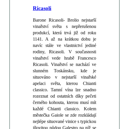
Ricasoli
Barone Ricasoli- Brolio nejstarší
vinařství světa s nepřerušenou
produkcí, která trvá již od roku
1141. A až na krátkou dobu je
navíc stále ve vlastnictví jediné
rodiny, Ricasoli. V současnosti
vinařství vede hrabě Francesco
Ricasoli. Vinařství se nachází ve
slunném Toskánsku, kde je
situováno v nejstarší vinařské
apelaci světa, kterou Chianti
classico. Tamní vína lze snadno
rozeznat od ostatních díky pečeti
černého kohouta, kterou musí mít
každé Chianti classico. Kolem
městečka Gaiole se zde rozkládají
nejlépe situované vinice s typickou
jílovitou půdou Galestro na níž se