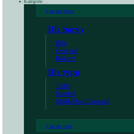
Kategorie
Vína dle druhu
Dle barvy
Bílé
Červené
Růžové
Dle typu
Tiché
Šumivé
Sladké/fortifikované
Vína dle země