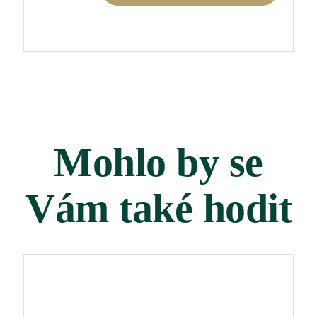
2020
0,75
l
množství
Mohlo by se
Vám také hodit