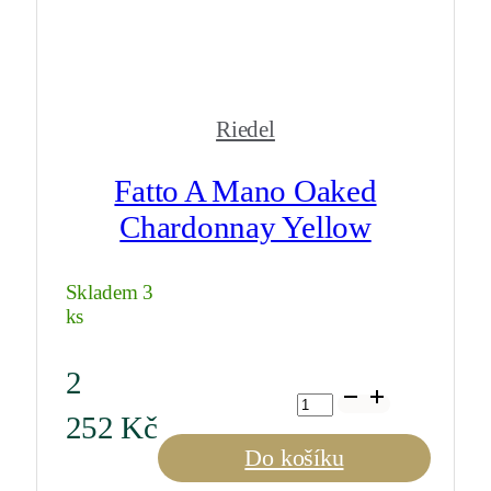
Riedel
Fatto A Mano Oaked
Chardonnay Yellow
Skladem 3
ks
2
Fatto
A
252
Kč
Mano
Oaked
Do košíku
Chardonnay
Yellow