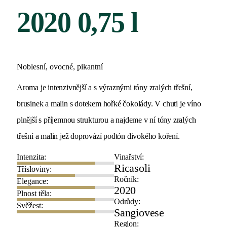
2020 0,75 l
Noblesní, ovocné, pikantní
Aroma je intenzivnější a s výraznými tóny zralých třešní,
brusinek a malin s dotekem hořké čokolády. V chuti je víno
plnější s příjemnou strukturou a najdeme v ní tóny zralých
třešní a malin jež doprovází podtón divokého koření.
Intenzita:
Vinařství:
Ricasoli
Třísloviny:
Ročník:
Elegance:
2020
Plnost těla:
Odrůdy:
Svěžest:
Sangiovese
Region: