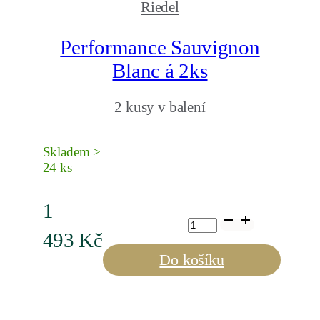
Riedel
Performance Sauvignon
Blanc á 2ks
2 kusy v balení
Skladem >
24 ks
1
Performance
Sauvignon
493
Kč
Blanc
á
Do košíku
2ks
množství