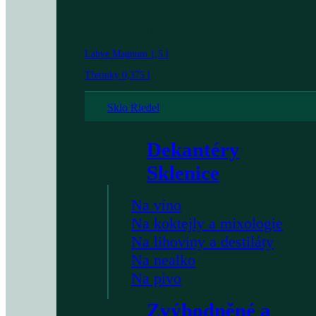
Speciální formáty
Lahve Magnum 1,5 l
Třetinky 0,375 l
Sklo Riedel
Dekantéry
Sklenice
Na víno
Na koktejly a mixologie
Na lihoviny a destiláty
Na nealko
Na pivo
Zvýhodněné a