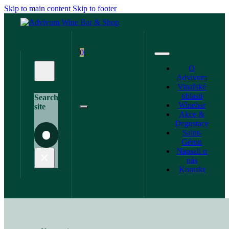
Skip to main content
Skip to footer
0
O
Advivum
Vinařské
oblasti
Search
Winebar
site
Akce &
Degustace
Saint-
Search
Géron
Napsali o
×
nás
Kontakt