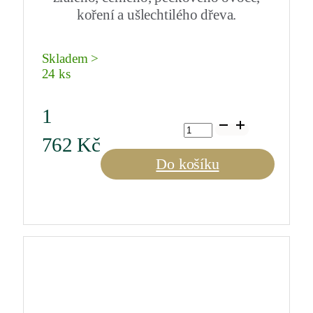
koření a ušlechtilého dřeva.
Skladem >
24 ks
1
Colledila,
Chianti
762
Kč
Classico
Gran
Do košíku
Selezione
2021
0,75
l
množství