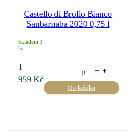
Castello di Brolio Bianco
Sanbarnaba 2020 0,75 l
Skladem 3
ks
1
Castello
di
959
Kč
Brolio
Bianco
Do košíku
Sanbarnaba
2020
0,75
l
množství