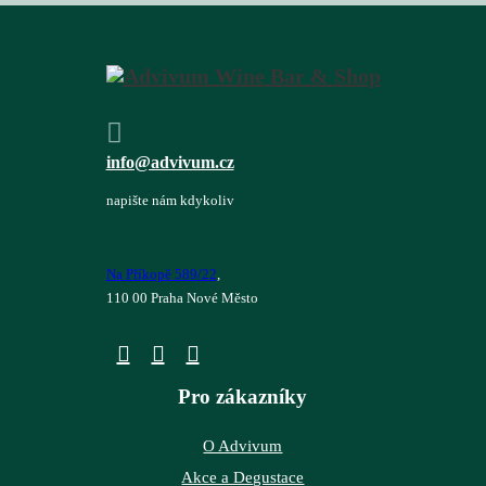
info@advivum.cz
napište nám kdykoliv
Na Příkopě 589/22
,
110 00 Praha Nové Město
Pro zákazníky
O Advivum
Akce a Degustace