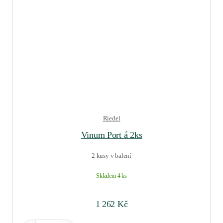
Riedel
Vinum Port á 2ks
2 kusy v balení
Skladem 4 ks
1 262
Kč