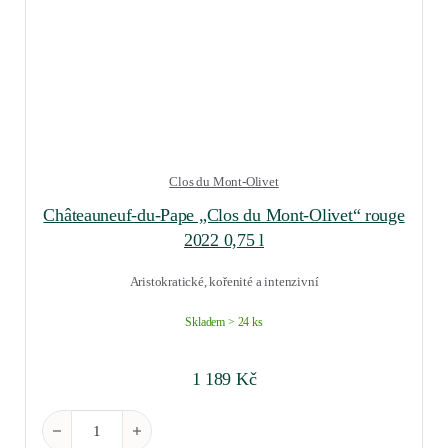
Clos du Mont-Olivet
Châteauneuf-du-Pape „Clos du Mont-Olivet“ rouge
2022 0,75 l
Aristokratické, kořenité a intenzivní
Skladem > 24 ks
1 189
Kč
Châteauneuf-du-Pape "Clos du Mont-Olivet" rouge 2022 0,75 l 