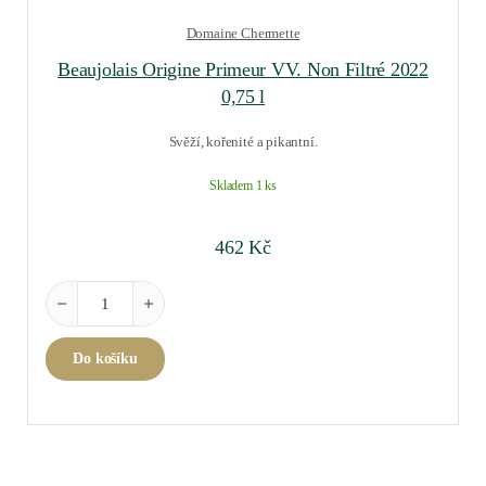
Domaine Chermette
Beaujolais Origine Primeur VV. Non Filtré 2022
0,75 l
Svěží, kořenité a pikantní.
Skladem 1 ks
462
Kč
Beaujolais Origine Primeur VV. Non Filtré 2022 0,75 l množství
Do košíku