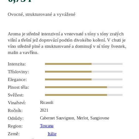
Ovocné, strukturované a vyvážené
Aroma je středně intenzivní a vrstevnaté s tóny s tóny zralých
višní a třešní jež doprovází podtón divokého koření. V chuti je
víno středně plné a strukturované a dominují v ní tóny švestek,
malin a vavřínu.
Intenzita:
Třísloviny:
Elegance:
Plnost těla:
Svěžest:
Vinařství:
Ricasoli
Ročník:
2021
Odrůdy:
Cabernet Sauvignon, Merlot, Sangiovese
Region:
Toscana
Země:
Itálie