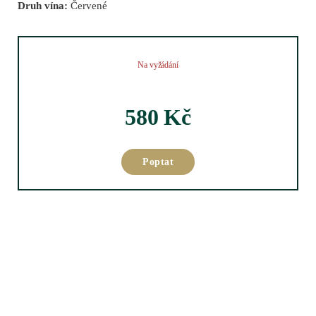
Druh vína:
Červené
Na vyžádání
580
Kč
Poptat