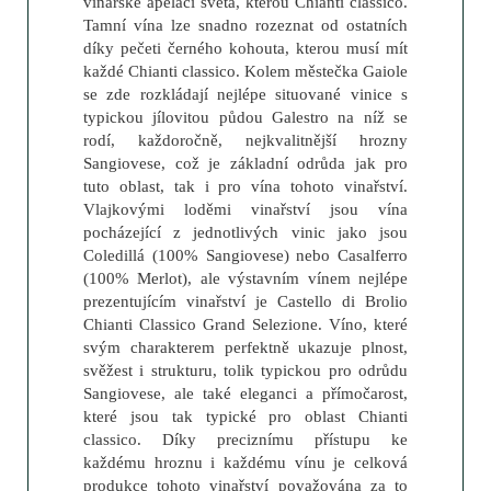
vinařské apelaci světa, kterou Chianti classico.
Tamní vína lze snadno rozeznat od ostatních
díky pečeti černého kohouta, kterou musí mít
každé Chianti classico. Kolem městečka Gaiole
se zde rozkládají nejlépe situované vinice s
typickou jílovitou půdou Galestro na níž se
rodí, každoročně, nejkvalitnější hrozny
Sangiovese, což je základní odrůda jak pro
tuto oblast, tak i pro vína tohoto vinařství.
Vlajkovými loděmi vinařství jsou vína
pocházející z jednotlivých vinic jako jsou
Coledillá (100% Sangiovese) nebo Casalferro
(100% Merlot), ale výstavním vínem nejlépe
prezentujícím vinařství je Castello di Brolio
Chianti Classico Grand Selezione. Víno, které
svým charakterem perfektně ukazuje plnost,
svěžest i strukturu, tolik typickou pro odrůdu
Sangiovese, ale také eleganci a přímočarost,
které jsou tak typické pro oblast Chianti
classico. Díky preciznímu přístupu ke
každému hroznu i každému vínu je celková
produkce tohoto vinařství považována za to