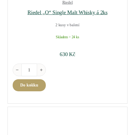
Riedel
Riedel „O“ Single Malt Whisky á 2ks
2 kusy v balení
Skladem > 24 ks
630
Kč
Riedel "O" Single Malt Whisky á 2ks množství
Do košíku