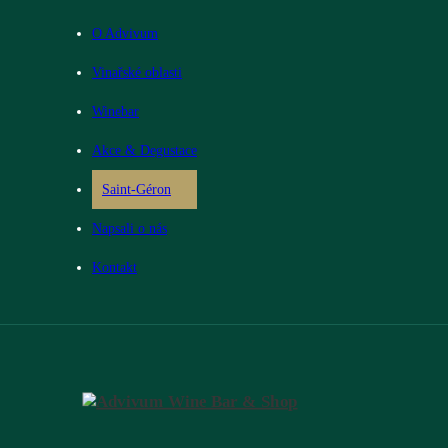
O Advivum
Vinařské oblasti
Winebar
Akce & Degustace
Saint-Géron
Napsali o nás
Kontakt