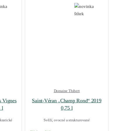
Domaine Thibert
s Vignes
Saint-Véran „Champ Rond“ 2019
 l
0,75 l
kratické
Svěží, ovocné a strukturované