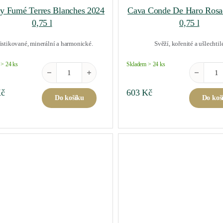
ly Fumé Terres Blanches 2024
Cava Conde De Haro Rosa
0,75 l
0,75 l
istikované, minerální a harmonické.
Svěží, kořenité a ušlechtil
> 24 ks
Skladem > 24 ks
Pouilly Fumé Terres Blanches 2024 0,75 l množství
Cava Cond
č
603
Kč
Do košíku
Do koš