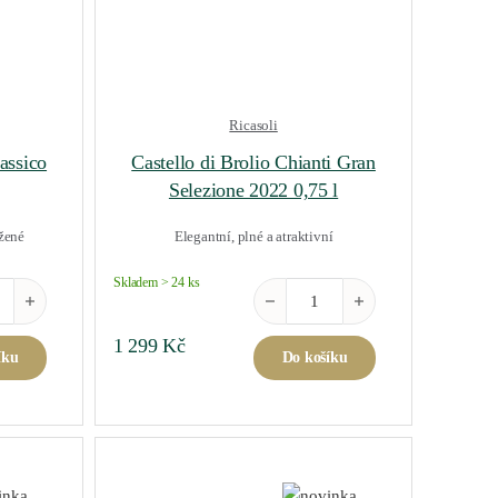
Ricasoli
assico
Castello di Brolio Chianti Gran
Selezione 2022 0,75 l
ážené
Elegantní, plné a atraktivní
Skladem > 24 ks
ožství
tino Chianti Classico 2023 0,75 l množství
Castello di Brolio Chianti Gran Se
1 299
Kč
íku
Do košíku