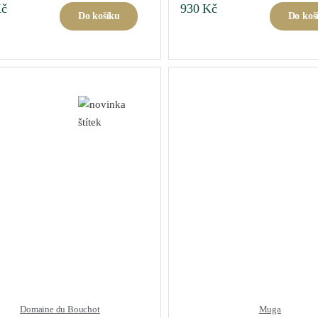
č
930
Kč
Do košíku
Do koš
Domaine du Bouchot
Muga