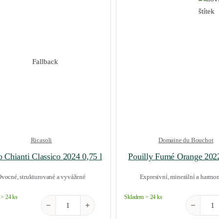
Ricasoli
Domaine du Bouchot
o Chianti Classico 2024 0,75 l
Pouilly Fumé Orange 2022
vocné, strukturované a vyvážené
Expresivní, minerální a harmon
> 24 ks
Skladem > 24 ks
Brolio Chianti Classico 2024 0,75 l množství
Pouilly Fu