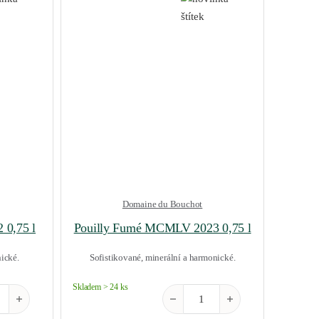
Domaine du Bouchot
 0,75 l
Pouilly Fumé MCMLV 2023 0,75 l
ické.
Sofistikované, minerální a harmonické.
Skladem > 24 ks
mé Orange 2022 0,75 l množství
Pouilly Fumé MCMLV 2023 0,75 l