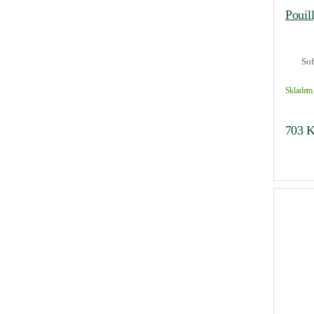
Pouil
Sof
Skladem 
703
K