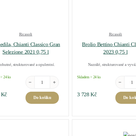
Ricasoli
Ricasoli
edila, Chianti Classico Gran
Brolio Bettino Chianti Cl
Selezione 2021 0,75 l
2023 0,75 l
hutné, strukturované a opulentní.
Nazrálé, strukturované a vyv
> 24 ks
Skladem > 24 ks
Colledila, Chianti Classico Gran Selezione 2021 0,75 l mn
Brolio Bet
2
Kč
3 728
Kč
Do košíku
Do koš