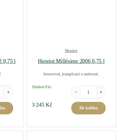
Henriot
 0,75 l
Henriot Millésime 2006 0,75 l
é
Intenzivní, komplexní a mohutné.
Skladem 8 ks
e De Haro 2022 0,75 l množství
Henriot Millésime 2006 0,75 l mno
3 245
Kč
íku
Do košíku