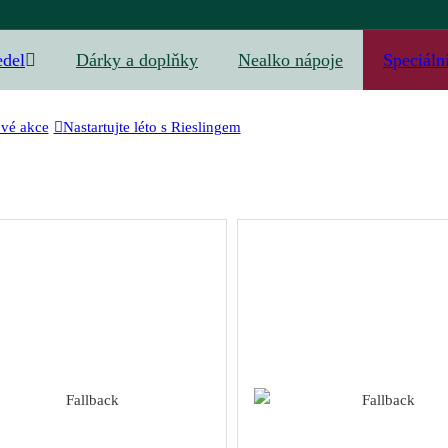
edel
Dárky a doplňky
Nealko nápoje
Speciáln
ové akce
Nastartujte léto s Rieslingem