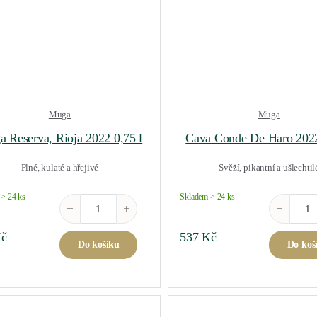
Muga
Muga
 Reserva, Rioja 2022 0,75 l
Cava Conde De Haro 2022
Plné, kulaté a hřejivé
Svěží, pikantní a ušlechtil
> 24 ks
Skladem > 24 ks
Muga Reserva, Rioja 2022 0,75 l množství
Cava Cond
č
537
Kč
Do košíku
Do koš