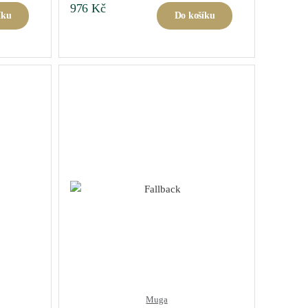
976
Kč
íku
Do košíku
Muga