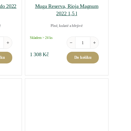
do 2022
Muga Reserva, Rioja Magnum
2022 1,5 l
é
Plné, kulaté a hřejivé
Skladem > 24 ks
e De Haro Rosado 2022 0,75 l množství
Muga Reserva, Rioja Magnum 2022
1 308
Kč
íku
Do košíku