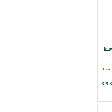
Muga
Skladem 
649
K