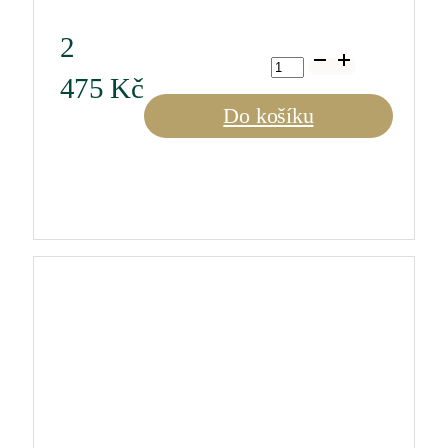
2
B
Black
475
Kč
Series
Montrachet
Do košíku
množství