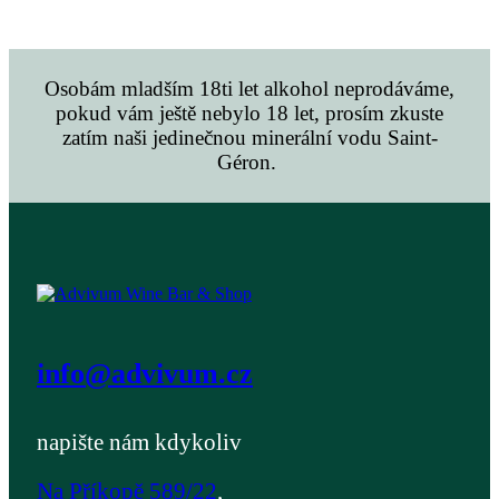
Osobám mladším 18ti let alkohol neprodáváme,
pokud vám ještě nebylo 18 let, prosím zkuste
zatím naši jedinečnou minerální vodu Saint-
Géron.
info@advivum.cz
napište nám kdykoliv
Na Příkopě 589/22
,