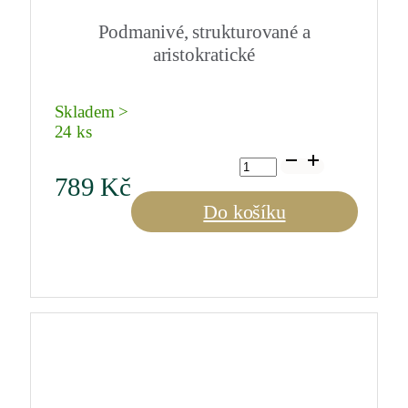
Podmanivé, strukturované a
aristokratické
Skladem >
24 ks
Pineau
des
789
Kč
Charentes
5-
Do košíku
leté
červené
0,75
l
množství