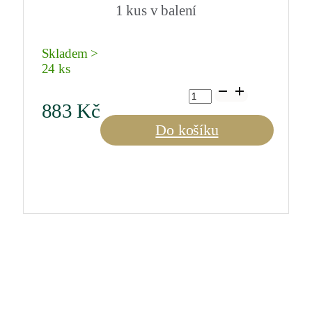
1 kus v balení
Skladem >
24 ks
Riedel
Winewings
883
Kč
Riesling
množství
Do košíku