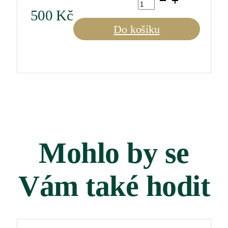
Montrachet
500
Kč
1er
Cru
Do košíku
La
Romanée
2022
0,75
l
množství
Mohlo by se
Vám také hodit