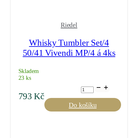
Riedel
Whisky Tumbler Set/4
50/41 Vivendi MP/4 á 4ks
Skladem
23 ks
Whisky
Tumbler
793
Kč
Set/4
50/41
Do košíku
Vivendi
MP/4
á
4ks
množství