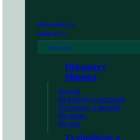
Speciální formáty
Lahve Magnum 1,5 l
Třetinky 0,375 l
Sklo Riedel
Dekantéry
Sklenice
Na víno
Na koktejly a mixologie
Na lihoviny a destiláty
Na nealko
Na pivo
Zvýhodněné a