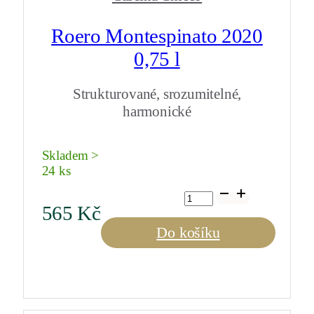
Roero Montespinato 2020
0,75 l
Strukturované, srozumitelné,
harmonické
Skladem >
24 ks
Roero
Montespinato
565
Kč
2020
0,75
Do košíku
l
množství