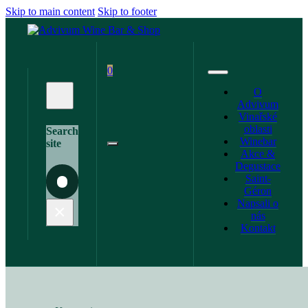
Skip to main content
Skip to footer
0
O
Advivum
Vinařské
oblasti
Search
Winebar
site
Akce &
Degustace
Saint-
Search
Géron
Napsali o
×
nás
Kontakt