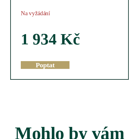
Na vyžádání
1 934
Kč
Poptat
Mohlo by vám