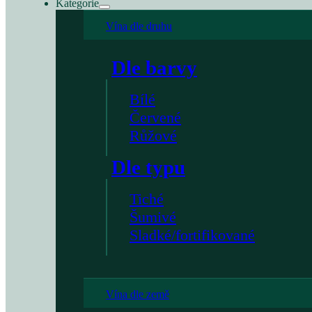
Kategorie
Vína dle druhu
Dle barvy
Bílé
Červené
Růžové
Dle typu
Tiché
Šumivé
Sladké/fortifikované
Vína dle země