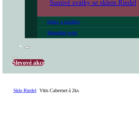
Šumivé svátky se sklem Riedel
Dárky a doplňky
Minerální voda
Slevové akce
Sklo Riedel
Vitis Cabernet á 2ks