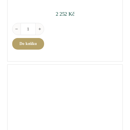
2 252
Kč
Fatto A Mano Champagne Wine Glass Dark Blue množství
Do košíku