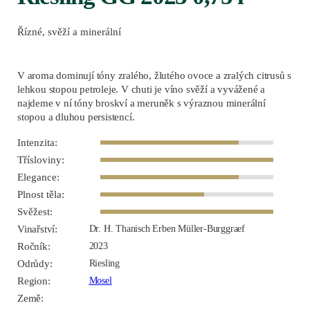
Řízné, svěží a minerální
V aroma dominují tóny zralého, žlutého ovoce a zralých citrusů s
lehkou stopou petroleje. V chuti je víno svěží a vyvážené a
najdeme v ní tóny broskví a meruněk s výraznou minerální
stopou a dluhou persistencí.
Intenzita:
Třísloviny:
Elegance:
Plnost těla:
Svěžest:
Vinařství:
Dr. H. Thanisch Erben Müller-Burggraef
Ročník:
2023
Odrůdy:
Riesling
Region:
Mosel
Země: