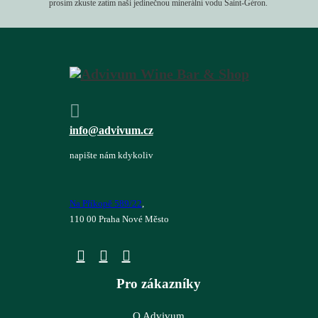
prosím zkuste zatím naši jedinečnou minerální vodu Saint-Géron.
info@advivum.cz
napište nám kdykoliv
Na Příkopě 589/22
,
110 00 Praha Nové Město
Pro zákazníky
O Advivum