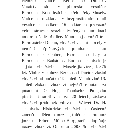
Německé vinice “Berncasteler Doctor“.
Vinařství sídlí v pitoreskní vesničce
Bernkastel-Kues ležící na břehu řeky Mosely.
Vinice se rozkládají v bezprostředním okolí
vesnice na celkem 16 hektarech převážně
velmi strmých svazích tvořených kombinací
modré a šedé břidlice. Mimo nejslavnější trať
Berncasteler Doctor, vinařství vlastní parcely v
neméně špičkových polohách, jako:
Bernkasteler Graben, Bernkasteler Lay a
Bernkasteler Badstube. Rodina Thanisch je
spjatá s vinařstvím na Mosele již více jak 375
let. Vinice v poloze Bernkastel Doctor vlastní
vinařství od počátku 19.století. V polovině 19.
století získalo vinařství největší reputaci za
působení Dr. Huga Thanische. Po jeho
předčasné smrti v teprve 28 letech, získává
vinařství přídomek vdova – Witwet Dr. H.
Thanisch. Historické vinařství se částečně
zmenšuje dělením mezi její dědice a rodinné
jméno “Erben Müller-Burggraef” doplňuje
název vinařství. Od roku 2008 řídí vinařství