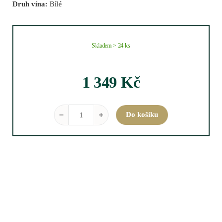
Druh vína:
Bílé
Skladem > 24 ks
1 349
Kč
Bernkasteler Doctor Riesling GG 2023 0,75 l množstv
Do košíku