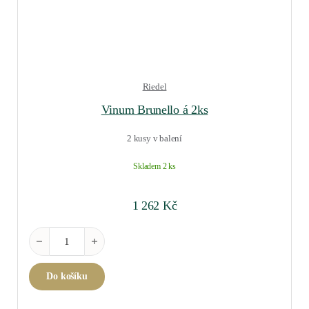
Riedel
Vinum Brunello á 2ks
2 kusy v balení
Skladem 2 ks
1 262
Kč
Vinum Brunello á 2ks množství
Do košíku