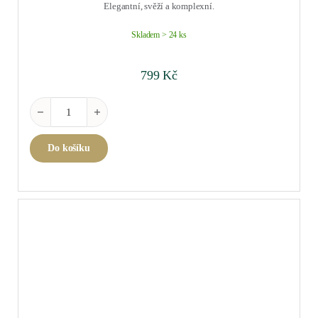
Elegantní, svěží a komplexní.
Skladem > 24 ks
799
Kč
Cremant du Jura Coeur de Chardonnay 2020 0,75 l množství
Do košíku